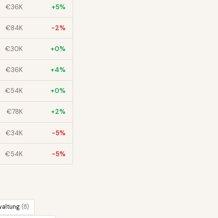
€
36
K
+
5
%
€
84
K
-2
%
€
30
K
+
0
%
€
36
K
+
4
%
€
54
K
+
0
%
€
78
K
+
2
%
€
34
K
-5
%
€
54
K
-5
%
waltung
(
8
)