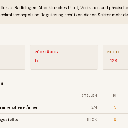
eller als Radiologen. Aber klinisches Urteil, Vertrauen und physisch
chkräftemangel und Regulierung schützen diesen Sektor mehr als
RÜCKLÄUFIG
NETTO
5
-12
K
it
STELLEN
KI
rankenpfleger/innen
1.2M
5
gestellte
680K
5