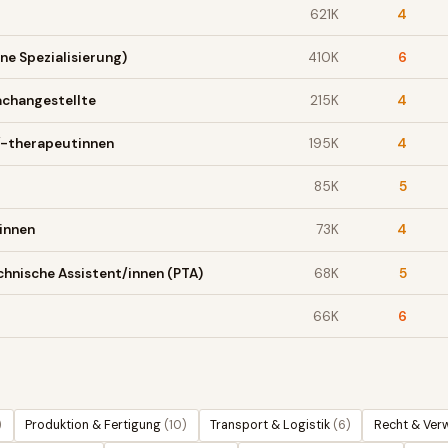
621K
4
ne Spezialisierung)
410K
6
achangestellte
215K
4
/-therapeutinnen
195K
4
85K
5
innen
73K
4
hnische Assistent/innen (PTA)
68K
5
66K
6
)
Produktion & Fertigung
(
10
)
Transport & Logistik
(
6
)
Recht & Ver