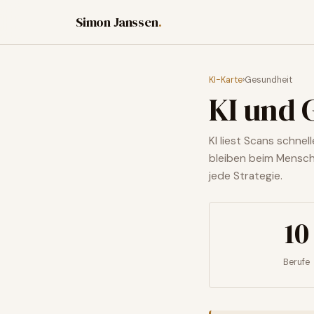
Simon Janssen
.
KI-Karte
›
Gesundheit
KI und
KI liest Scans schnel
bleiben beim Mensch
jede Strategie.
10
Berufe