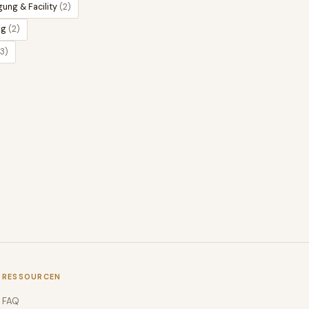
gung & Facility
(
2
)
ng
(
2
)
3
)
RESSOURCEN
FAQ