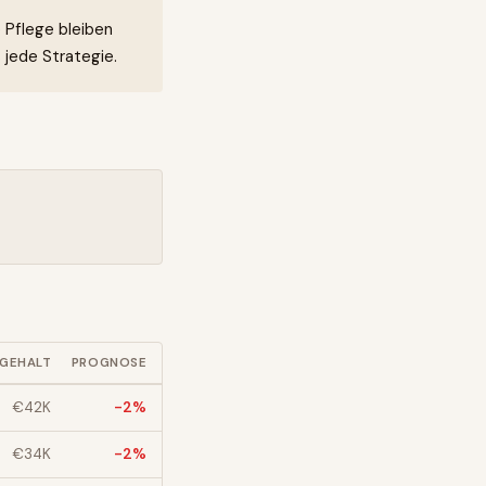
e Pflege bleiben
 jede Strategie.
GEHALT
PROGNOSE
€
42
K
-2
%
€
34
K
-2
%