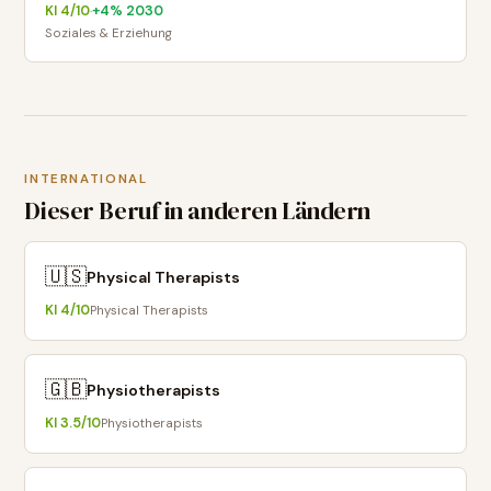
KI
4
/10
+
4
% 2030
·
Soziales & Erziehung
INTERNATIONAL
Dieser Beruf in anderen Ländern
🇺🇸
Physical Therapists
KI
4
/10
Physical Therapists
🇬🇧
Physiotherapists
KI
3.5
/10
Physiotherapists