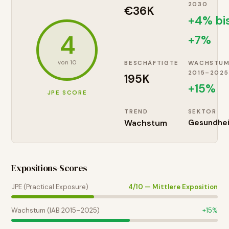
2030
€36K
+4% bi
4
+7%
von 10
BESCHÄFTIGTE
WACHSTU
2015–2025
195K
+
15
%
JPE SCORE
TREND
SEKTOR
Wachstum
Gesundhei
Expositions-Scores
JPE (Practical Exposure)
4
/10 —
Mittlere Exposition
Wachstum (IAB 2015–2025)
+
15
%