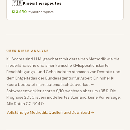
🇫🇷
Kinésithérapeutes
KI
3.5
/10
Physiotherapists
ÜBER DIESE ANALYSE
KI-Scores sind LLM-geschätzt mit derselben Methodik wie die
niederländische und amerikanische KI-Expositionskarte.
Beschäftigungs- und Gehaltsdaten stammen von Destatis und
dem Entgeltatlas der Bundesagentur für Arbeit. Ein hoher KI-
Score bedeutet nicht automatisch Jobverlust —
Softwareentwickler scoren 9/10, wachsen aber um +35%. Die
Prognose 2030 ist ein modelliertes Szenario, keine Vorhersage.
Alle Daten CC BY 4.0.
Vollständige Methodik, Quellen und Download →