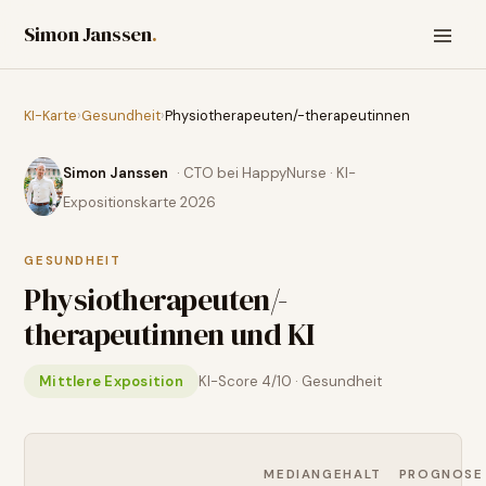
Simon Janssen
.
KI-Karte
›
Gesundheit
›
Physiotherapeuten/-therapeutinnen
Simon Janssen
· CTO bei HappyNurse · KI-
Expositionskarte 2026
GESUNDHEIT
Physiotherapeuten/-
therapeutinnen
und KI
Mittlere Exposition
KI-Score
4
/10 ·
Gesundheit
MEDIANGEHALT
PROGNOSE