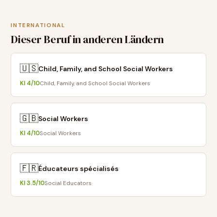
INTERNATIONAL
Dieser Beruf in anderen Ländern
🇺🇸
Child, Family, and School Social Workers
KI
4
/10
Child, Family, and School Social Workers
🇬🇧
Social Workers
KI
4
/10
Social Workers
🇫🇷
Éducateurs spécialisés
KI
3.5
/10
Social Educators