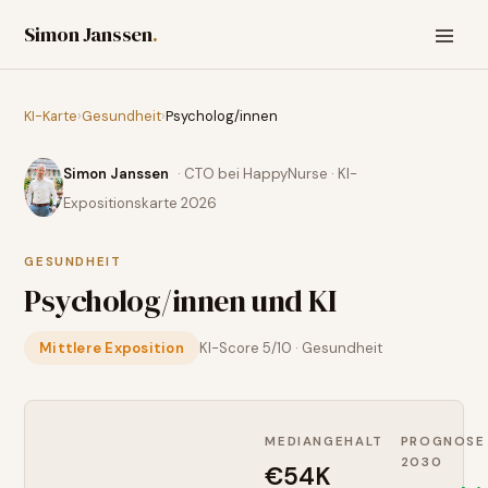
Simon Janssen
.
KI-Karte
›
Gesundheit
›
Psycholog/innen
Simon Janssen
· CTO bei HappyNurse · KI-
Expositionskarte 2026
GESUNDHEIT
Psycholog/innen
und KI
Mittlere Exposition
KI-Score
5
/10 ·
Gesundheit
MEDIANGEHALT
PROGNOSE
2030
€54K