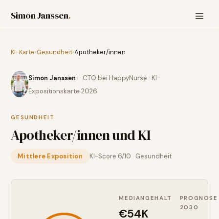
Simon Janssen
.
KI-Karte
›
Gesundheit
›
Apotheker/innen
Simon Janssen
· CTO bei HappyNurse · KI-
Expositionskarte 2026
GESUNDHEIT
Apotheker/innen
und KI
Mittlere Exposition
KI-Score
6
/10 ·
Gesundheit
MEDIANGEHALT
PROGNOSE
2030
€54K