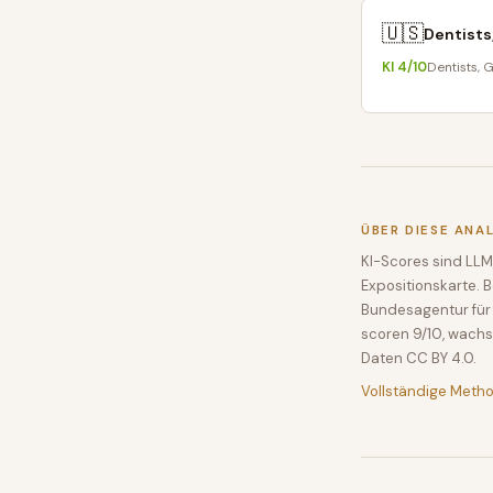
🇺🇸
Dentists
KI
4
/10
Dentists, 
ÜBER DIESE ANA
KI-Scores sind LLM
Expositionskarte. 
Bundesagentur für 
scoren 9/10, wachs
Daten CC BY 4.0.
Vollständige Meth