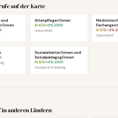
rufe auf der Karte
 und
Altenpfleger/innen
Medizinisc
r/innen
Fachangest
KI
4
/10
+
5
% 2030
·
0
KI
5
/10
-2
% 2
·
Gesundheit
Gesundheit
n
Sozialarbeiter/innen und
Sozialpädagog/innen
0
KI
4
/10
+
4
% 2030
·
ung
Soziales & Erziehung
f in anderen Ländern