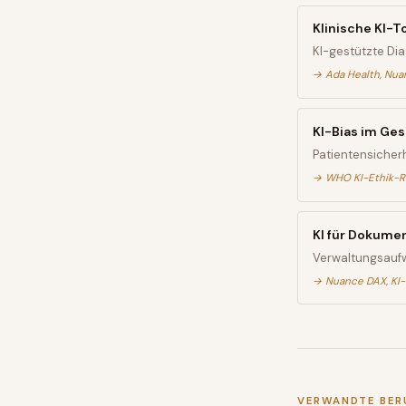
Klinische KI-T
KI-gestützte Di
→
Ada Health, Nu
KI-Bias im Ge
Patientensicherh
→
WHO KI-Ethik-Ri
KI für Dokume
Verwaltungsauf
→
Nuance DAX, KI-
VERWANDTE BER