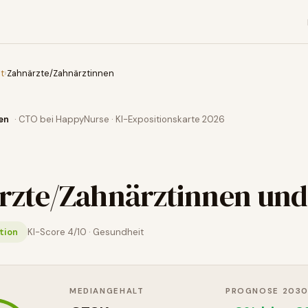
t
›
Zahnärzte/Zahnärztinnen
en
· CTO bei HappyNurse · KI-Expositionskarte 2026
rzte/Zahnärztinnen
und
tion
KI-Score
4
/10 ·
Gesundheit
MEDIANGEHALT
PROGNOSE 203