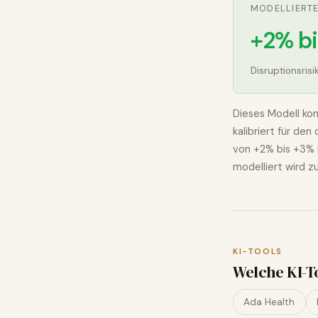
MODELLIERT
+2% b
Disruptionsrisi
Dieses Modell kom
kalibriert für de
von
+2% bis +3%
modelliert wird
z
KI-TOOLS
Welche KI-T
Ada Health