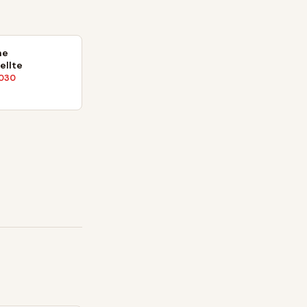
he
ellte
030