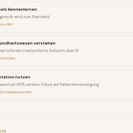
ools kennenlernen
agnostik wird zum Standard
ance DAX
sundheitswesen verstehen
eit erfordert menschliche Aufsicht über KI
chtlinien
ntation nutzen
wand um 40% senken, Fokus auf Patientenversorgung
Schreibassistenten
UFE