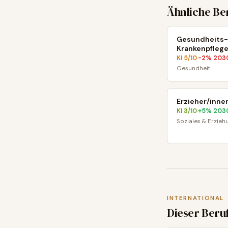
Ähnliche Be
Gesundheits-
Krankenpflege
KI
5
/10
-2
% 203
·
Gesundheit
Erzieher/inne
KI
3
/10
+
5
% 203
·
Soziales & Erzieh
INTERNATIONAL
Dieser Beru