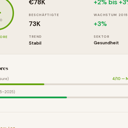
€78K
+2% bis +
4
BESCHÄFTIGTE
WACHSTUM 2015
10
73K
+
3
%
TREND
SEKTOR
CORE
Stabil
Gesundheit
ores
sure)
4
/10 —
M
15–2025)