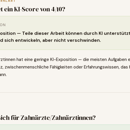
ERKLÄRT
t ein KI-Score von
4
/10?
ION
position — Teile dieser Arbeit können durch KI unterstütz
rd sich entwickeln, aber nicht verschwinden.
ztinnen hat eine geringe KI-Exposition — die meisten Aufgaben e
, zwischenmenschliche Fähigkeiten oder Erfahrungswissen, das KI
ann.
0
sich für
Zahnärzte/Zahnärztinnen
?