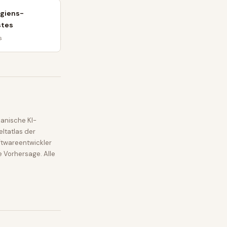
rgiens-
stes
s
anische KI-
ltatlas der
ftwareentwickler
e Vorhersage. Alle