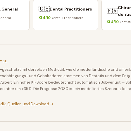
Chiru
🇬🇧
, General
Dental Practitioners
🇫🇷
denti
KI
4
/10
General
Dental Practitioners
KI
4
/10
Dentist
LYSE
-geschätzt mit derselben Methodik wie die niederländische und amerik
Beschäftigungs- und Gehaltsdaten stammen von Destatis und dem Entge
Arbeit. Ein hoher KI-Score bedeutet nicht automatisch Jobverlust — So
en aber um +35%. Die Prognose 2030 ist ein modelliertes Szenario, kein
odik, Quellen und Download →