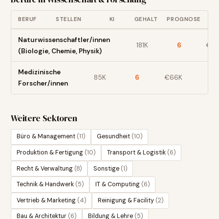
BERUF
STELLEN
KI
GEHALT
PROGNOSE
Naturwissenschaftler/innen
181K
6
€
6
(Biologie, Chemie, Physik)
Medizinische
85K
6
€
66
K
-2
Forscher/innen
Weitere Sektoren
Büro & Management
(
11
)
Gesundheit
(
10
)
Produktion & Fertigung
(
10
)
Transport & Logistik
(
6
)
Recht & Verwaltung
(
8
)
Sonstige
(
1
)
Technik & Handwerk
(
5
)
IT & Computing
(
6
)
Vertrieb & Marketing
(
4
)
Reinigung & Facility
(
2
)
Bau & Architektur
(
6
)
Bildung & Lehre
(
5
)