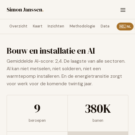
Simon Janssen
.
Overzicht
Kaart
Inzichten
Methodologie
Data
🇳🇱
NL
Bouw en installatie
en AI
Gemiddelde AI-score: 2,4. De laagste van alle sectoren.
AI kan niet metselen, niet solderen, niet een
warmtepomp installeren. En de energietransitie zorgt
voor werk voor de komende twintig jaar.
9
380K
beroepen
banen