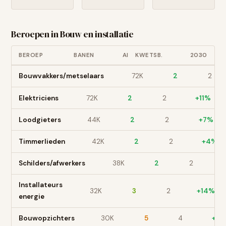
Beroepen in
Bouw en installatie
BEROEP
BANEN
AI
KWETSB.
2030
Bouwvakkers/metselaars
72
K
2
2
Elektriciens
72
K
2
2
+
11
%
Loodgieters
44
K
2
2
+
7
%
Timmerlieden
42
K
2
2
+
4
%
Schilders/afwerkers
38
K
2
2
Installateurs
32
K
3
2
+
14
%
energie
Bouwopzichters
30
K
5
4
+
6