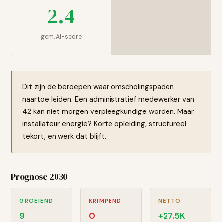
2.4
gem. AI-score
Dit zijn de beroepen waar omscholingspaden
naartoe leiden. Een administratief medewerker van
42 kan niet morgen verpleegkundige worden. Maar
installateur energie? Korte opleiding, structureel
tekort, en werk dat blijft.
Prognose 2030
GROEIEND
KRIMPEND
NETTO
9
0
+
27.5
K