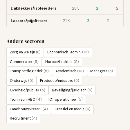
Dakdekkers/isoleerders
28
K
2
2
Lassers/pijpfitters
22
K
2
2
+
Andere sectoren
Zorg en welzijn
(
8
)
Economisch-admin.
(
10
)
Commercieel
(
5
)
Horeca/facilitair
(
5
)
Transport/logistiek
(
5
)
Academisch
(
10
)
Managers
(
8
)
Onderwijs
(
5
)
Productie/industrie
(
5
)
Overheid/publiek
(
5
)
Beveiliging/juridisch
(
5
)
Technisch HBO
(
4
)
ICT operationeel
(
5
)
Landbouw/visserij
(
4
)
Creatief en media
(
6
)
Recruitment
(
4
)