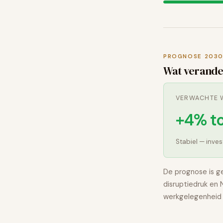
PROGNOSE 203
Wat verande
VERWACHTE W
+4% t
Stabiel — inve
De prognose is g
disruptiedruk en
werkgelegenheid 