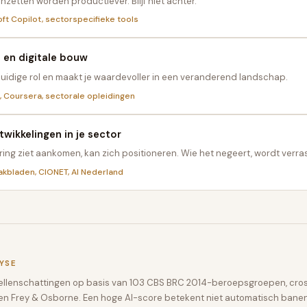
 inzetten worden productiever. Blijf niet achter.
ft Copilot, sectorspecifieke tools
 en digitale bouw
 huidige rol en maakt je waardevoller in een veranderend landschap.
, Coursera, sectorale opleidingen
twikkelingen in je sector
ing ziet aankomen, kan zich positioneren. Wie het negeert, wordt verras
akbladen, CIONET, AI Nederland
YSE
dellenschattingen op basis van 103 CBS BRC 2014-beroepsgroepen, cro
D en Frey & Osborne. Een hoge AI-score betekent niet automatisch banen