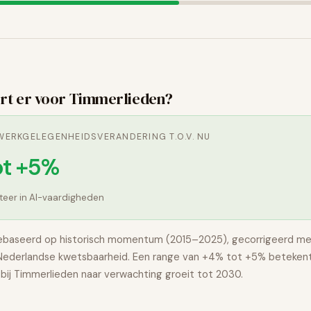
0
rt er voor
Timmerlieden
?
ERKGELEGENHEIDSVERANDERING T.O.V. NU
ot +5%
steer in AI-vaardigheden
ebaseerd op historisch momentum (2015–2025), gecorrigeerd me
 Nederlandse kwetsbaarheid. Een range van
+4% tot +5%
betekent
bij
Timmerlieden
naar verwachting
groeit
tot 2030.