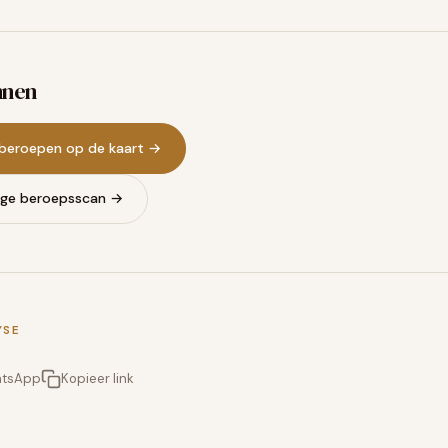
nnen
3 beroepen op de kaart →
ige beroepsscan →
YSE
tsApp
Kopieer link