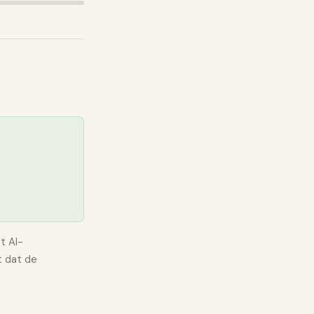
t AI-
 dat de