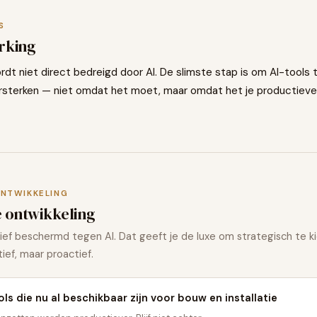
S
erking
dt niet direct bedreigd door AI. De slimste stap is om AI-tools 
ersterken — niet omdat het moet, maar omdat het je productieve
ONTWIKKELING
e ontwikkeling
tief beschermd tegen AI. Dat geeft je de luxe om strategisch te ki
ief, maar proactief.
ols die nu al beschikbaar zijn voor bouw en installatie