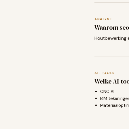
ANALYSE
Waarom sco
Houtbewerking en
AI-TOOLS
Welke AI-too
CNC AI
BIM tekeninge
Materiaaloptim