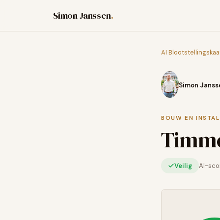
Simon Janssen
.
AI Blootstellingskaa
Simon Janss
BOUW EN INSTAL
Timme
Veilig
AI-sc