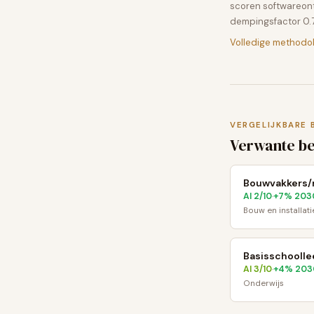
scoren softwareon
dempingsfactor 0.7
Volledige methodo
VERGELIJKBARE 
Verwante b
Bouwvakkers/
AI
2
/10
+
7
% 203
·
Bouw en installati
Basisschoolle
AI
3
/10
+
4
% 203
·
Onderwijs