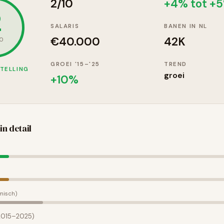
2
/10
+4% tot +
2
SALARIS
BANEN IN NL
€
40.000
42K
10
GROEI '15–'25
TREND
TELLING
groei
+
10
%
in detail
misch)
(2015–2025)