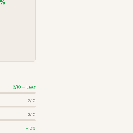
5%
2
/10 —
Laag
2
/10
3
/10
+
10
%