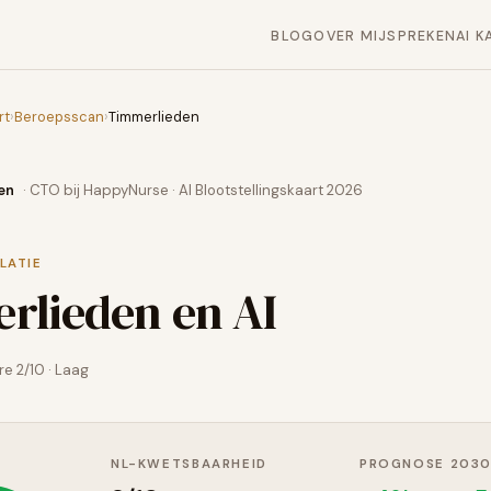
BLOG
OVER MIJ
SPREKEN
AI K
rt
›
Beroepsscan
›
Timmerlieden
en
· CTO bij HappyNurse · AI Blootstellingskaart 2026
LATIE
rlieden
en AI
ore
2
/10 ·
Laag
NL-KWETSBAARHEID
PROGNOSE 203