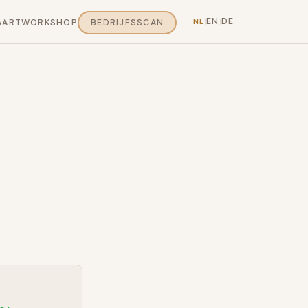
EN
DE
NL
AART
WORKSHOP
BEDRIJFSSCAN
|
|
0