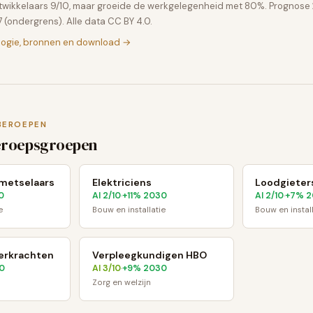
twikkelaars 9/10, maar groeide de werkgelegenheid met 80%. Prognos
 (ondergrens). Alle data CC BY 4.0.
logie, bronnen en download →
BEROEPEN
eroepsgroepen
metselaars
Elektriciens
Loodgieter
0
AI
2
/10
+
11
% 2030
AI
2
/10
+
7
% 2
·
·
e
Bouw en installatie
Bouw en instal
erkrachten
Verpleegkundigen HBO
0
AI
3
/10
+
9
% 2030
·
Zorg en welzijn