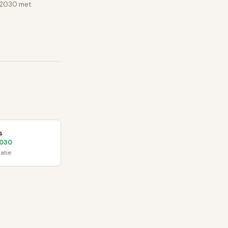
e 2030 met
s
030
latie