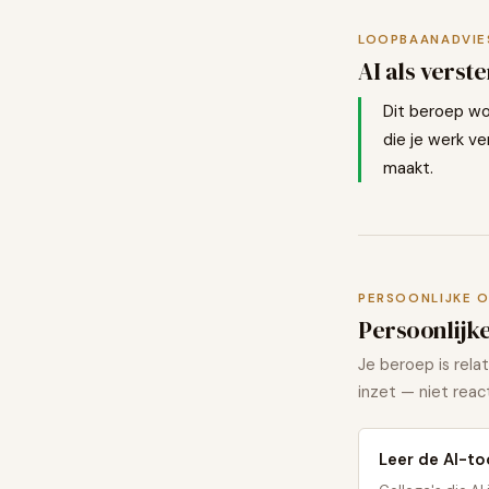
LOOPBAANADVIE
AI als verst
Dit beroep wor
die je werk v
maakt.
PERSOONLIJKE 
Persoonlijk
Je beroep is rela
inzet — niet react
Leer de AI-to