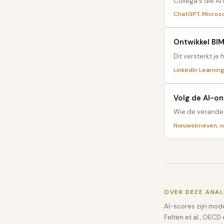
Collega's die AI
ChatGPT, Microso
Ontwikkel BIM
Dit versterkt je
LinkedIn Learning
Volg de AI-on
Wie de verander
Nieuwsbrieven, v
OVER DEZE ANAL
AI-scores zijn mo
Felten et al., OEC