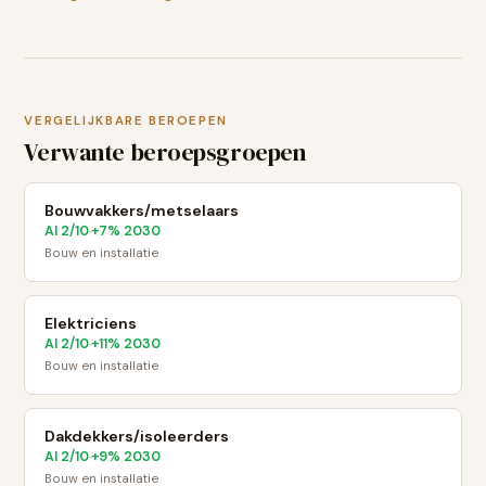
VERGELIJKBARE BEROEPEN
Verwante beroepsgroepen
Bouwvakkers/metselaars
AI
2
/10
+
7
% 2030
·
Bouw en installatie
Elektriciens
AI
2
/10
+
11
% 2030
·
Bouw en installatie
Dakdekkers/isoleerders
AI
2
/10
+
9
% 2030
·
Bouw en installatie