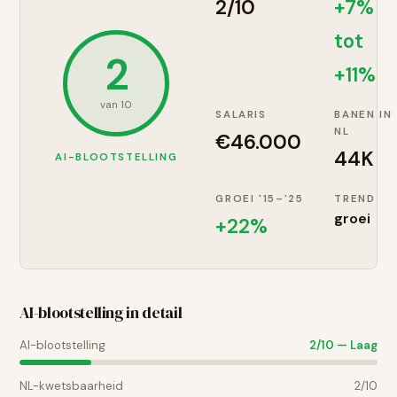
2
/10
+7%
tot
2
+11%
van 10
SALARIS
BANEN IN
NL
€
46.000
44K
AI-BLOOTSTELLING
GROEI '15–'25
TREND
groei
+
22
%
AI-blootstelling in detail
AI-blootstelling
2
/10 —
Laag
NL-kwetsbaarheid
2
/10