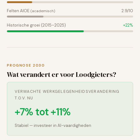
Felten AIOE
2.9
/10
(academisch)
Historische groei (2015–2025)
+
22
%
PROGNOSE 2030
Wat verandert er voor
Loodgieters
?
VERWACHTE WERKGELEGENHEIDSVERANDERING
T.O.V. NU
+7% tot +11%
Stabiel — investeer in AI-vaardigheden