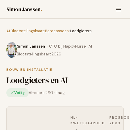
Simon Janssen
.
AI Blootstellingskaart
›
Beroepsscan
›
Loodgieters
Simon Janssen
· CTO bij HappyNurse · AI
Blootstellingskaart 2026
BOUW EN INSTALLATIE
Loodgieters
en AI
Veilig
AI-score
2
/10 ·
Laag
NL-
PROGNOS
KWETSBAARHEID
2030