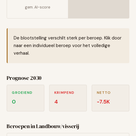
gem. AI-score
De blootstelling verschilt sterk per beroep. Klik door
naar een individueel beroep voor het volledige
verhaal.
Prognose 2030
GROEIEND
KRIMPEND
NETTO
0
4
-7.5
K
Beroepen in
Landbouw/visserij