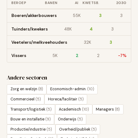
BEROEP
BANEN
AI
KWETSB.
2030
Boeren/akkerbouwers
55
K
3
3
Tuinders/kwekers
48
K
4
3
-2
Veetelers/melkveehouders
32
K
3
3
Vissers
5
K
2
2
-7
%
Andere sectoren
Zorg en welzijn
(
8
)
Economisch-admin.
(
10
)
Commercieel
(
5
)
Horeca/facilitair
(
5
)
Transport/logistiek
(
5
)
Academisch
(
10
)
Managers
(
8
)
Bouw en installatie
(
9
)
Onderwijs
(
5
)
Productie/industrie
(
5
)
Overheid/publiek
(
5
)