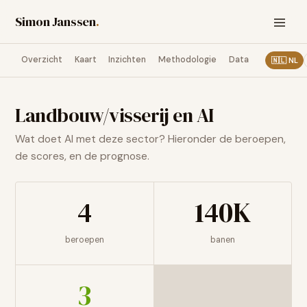
Simon Janssen
.
Overzicht
Kaart
Inzichten
Methodologie
Data
🇳🇱
NL
Landbouw/visserij
en AI
Wat doet AI met deze sector? Hieronder de beroepen,
de scores, en de prognose.
4
140K
beroepen
banen
3