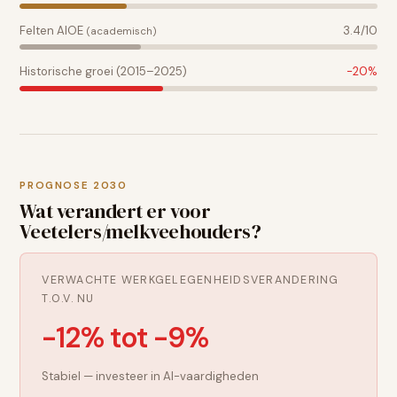
Felten AIOE
3.4
/10
(academisch)
Historische groei (2015–2025)
-20
%
PROGNOSE 2030
Wat verandert er voor
Veetelers/melkveehouders
?
VERWACHTE WERKGELEGENHEIDSVERANDERING
T.O.V. NU
-12% tot -9%
Stabiel — investeer in AI-vaardigheden