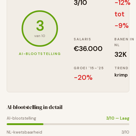
3
/10
-12%
tot
3
-9%
van 10
SALARIS
BANEN IN
NL
€
36.000
32K
AI-BLOOTSTELLING
GROEI '15–'25
TREND
krimp
-20
%
AI-blootstelling in detail
AI-blootstelling
3
/10 —
Laag
NL-kwetsbaarheid
3
/10