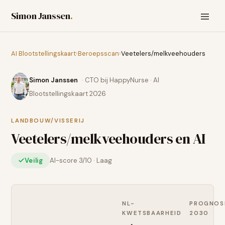
Simon Janssen
.
AI Blootstellingskaart
›
Beroepsscan
›
Veetelers/melkveehouders
Simon Janssen
· CTO bij HappyNurse · AI
Blootstellingskaart 2026
LANDBOUW/VISSERIJ
Veetelers/melkveehouders
en AI
Veilig
AI-score
3
/10 ·
Laag
NL-
PROGNOS
KWETSBAARHEID
2030