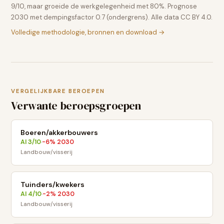
9/10, maar groeide de werkgelegenheid met 80%. Prognose
2030 met dempingsfactor 0.7 (ondergrens). Alle data CC BY 4.0.
Volledige methodologie, bronnen en download →
VERGELIJKBARE BEROEPEN
Verwante beroepsgroepen
Boeren/akkerbouwers
AI
3
/10
-6
% 2030
·
Landbouw/visserij
Tuinders/kwekers
AI
4
/10
-2
% 2030
·
Landbouw/visserij