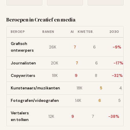
Beroepen in
Creatief en media
BEROEP
BANEN
AI
KWETSB.
2030
Grafisch
26
K
7
6
-9
%
ontwerpers
Journalisten
20
K
7
6
-17
%
Copywriters
18
K
9
8
-32
%
Kunstenaars/muzikanten
18
K
5
4
Fotografen/videografen
14
K
6
5
Vertalers
12
K
9
7
-38
%
en tolken