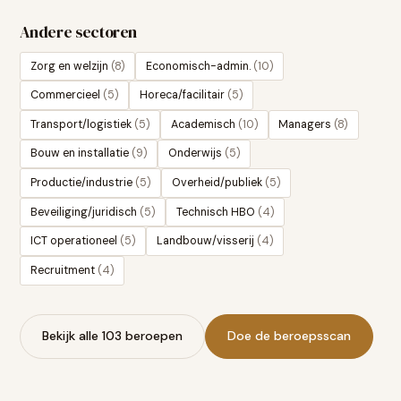
Andere sectoren
Zorg en welzijn
(
8
)
Economisch-admin.
(
10
)
Commercieel
(
5
)
Horeca/facilitair
(
5
)
Transport/logistiek
(
5
)
Academisch
(
10
)
Managers
(
8
)
Bouw en installatie
(
9
)
Onderwijs
(
5
)
Productie/industrie
(
5
)
Overheid/publiek
(
5
)
Beveiliging/juridisch
(
5
)
Technisch HBO
(
4
)
ICT operationeel
(
5
)
Landbouw/visserij
(
4
)
Recruitment
(
4
)
Bekijk alle 103 beroepen
Doe de beroepsscan