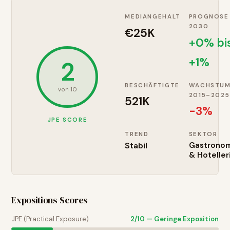
MEDIANGEHALT
PROGNOSE
2030
€25K
+0% bi
+1%
2
BESCHÄFTIGTE
WACHSTU
von 10
2015–2025
521K
-3
%
JPE SCORE
TREND
SEKTOR
Stabil
Gastrono
& Hoteller
Expositions-Scores
JPE (Practical Exposure)
2
/10 —
Geringe Exposition