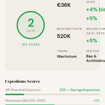
2030
€36K
+4% bi
+5%
2
BESCHÄFTIGTE
WACHSTU
von 10
2015–2025
520K
+
5
%
JPE SCORE
TREND
SEKTOR
Wachstum
Bau &
Architektu
Expositions-Scores
JPE (Practical Exposure)
2
/10 —
Geringe Exposition
Wachstum (IAB 2015–2025)
+
5
%