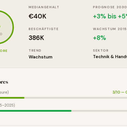
MEDIANGEHALT
PROGNOSE 203
€40K
+3% bis +
3
BESCHÄFTIGTE
WACHSTUM 2015
10
386K
+
8
%
TREND
SEKTOR
CORE
Wachstum
Technik & Hand
ores
sure)
3
/10 —
15–2025)