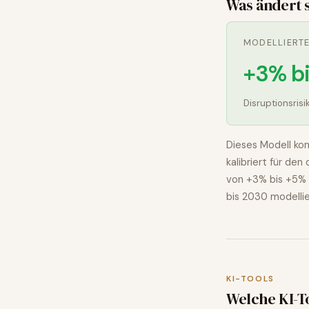
Was ändert 
MODELLIERT
+3% b
Disruptionsrisi
Dieses Modell kom
kalibriert für de
von
+3% bis +5%
bis 2030 modelli
KI-TOOLS
Welche KI-T