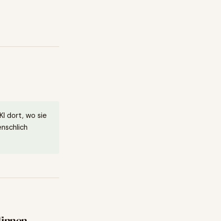
KI dort, wo sie
enschlich
/innen