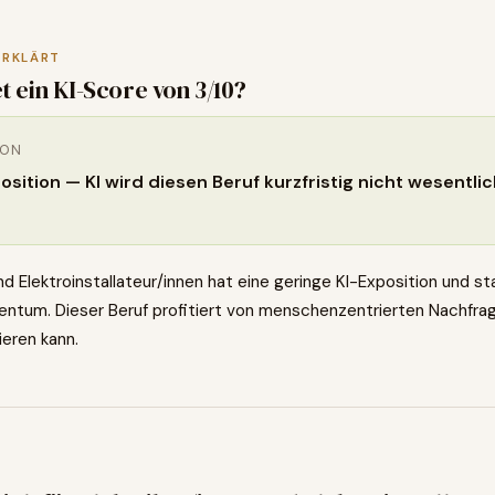
ERKLÄRT
t ein KI-Score von
3
/10?
ION
sition — KI wird diesen Beruf kurzfristig nicht wesentli
und Elektroinstallateur/innen hat eine geringe KI-Exposition und st
m. Dieser Beruf profitiert von menschenzentrierten Nachfraget
zieren kann.
0