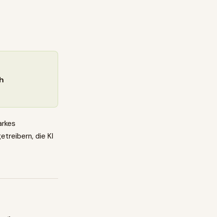
ch
arkes
reibern, die KI