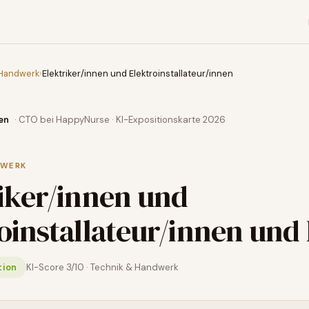
 Handwerk
›
Elektriker/innen und Elektroinstallateur/innen
en
· CTO bei HappyNurse · KI-Expositionskarte 2026
DWERK
iker/innen und
oinstallateur/innen
und 
tion
KI-Score
3
/10 ·
Technik & Handwerk