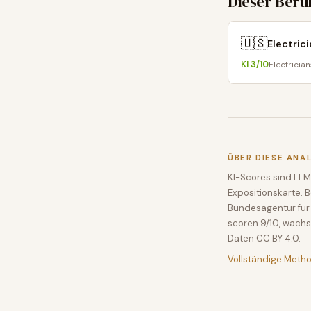
Dieser Beru
🇺🇸
Electric
KI
3
/10
Electrician
ÜBER DIESE ANA
KI-Scores sind LLM
Expositionskarte. 
Bundesagentur für 
scoren 9/10, wachs
Daten CC BY 4.0.
Vollständige Meth