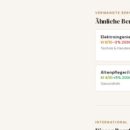
VERWANDTE BER
Ähnliche Be
Elektroingeni
KI
6
/10
-3
% 203
·
Technik & Handwe
Altenpfleger/
KI
4
/10
+
5
% 203
·
Gesundheit
INTERNATIONAL