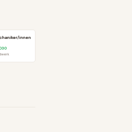
haniker/innen
030
dwerk