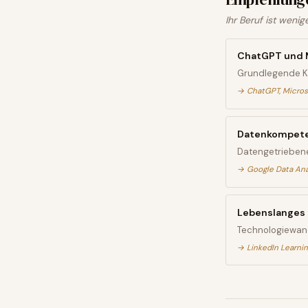
Ihr Beruf ist weni
ChatGPT und M
Grundlegende KI-
→
ChatGPT, Micros
Datenkompete
Datengetriebene
→
Google Data Anal
Lebenslanges 
Technologiewand
→
LinkedIn Learnin