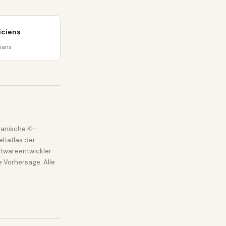
iciens
cians
anische KI-
ltatlas der
ftwareentwickler
e Vorhersage. Alle