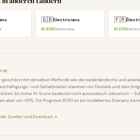
f in anderen Ländern
🇬🇧
🇫🇷
ians
Electricians
Électr
KI
3
/10
KI
3
/10
s
Electricians
Electri
LYSE
-geschätzt mit derselben Methodik wie die niederländische und amerik
Beschäftigungs- und Gehaltsdaten stammen von Destatis und dem Entge
Arbeit. Ein hoher KI-Score bedeutet nicht automatisch Jobverlust — So
en aber um +35%. Die Prognose 2030 ist ein modelliertes Szenario, kein
odik, Quellen und Download →