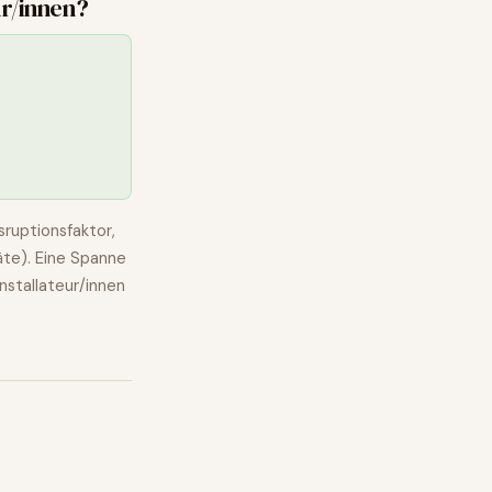
ur/innen
?
ruptionsfaktor,
äte). Eine Spanne
installateur/innen