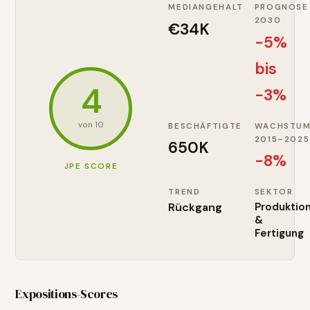
MEDIANGEHALT
PROGNOSE
2030
€34K
-5%
bis
4
-3%
von 10
BESCHÄFTIGTE
WACHSTU
2015–2025
650K
-8
%
JPE SCORE
TREND
SEKTOR
Rückgang
Produktio
&
Fertigung
Expositions-Scores