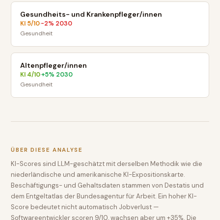
Gesundheits- und Krankenpfleger/innen
KI
5
/10
-2
% 2030
·
Gesundheit
Altenpfleger/innen
KI
4
/10
+
5
% 2030
·
Gesundheit
ÜBER DIESE ANALYSE
KI-Scores sind LLM-geschätzt mit derselben Methodik wie die
niederländische und amerikanische KI-Expositionskarte.
Beschäftigungs- und Gehaltsdaten stammen von Destatis und
dem Entgeltatlas der Bundesagentur für Arbeit. Ein hoher KI-
Score bedeutet nicht automatisch Jobverlust —
Softwareentwickler scoren 9/10, wachsen aber um +35%. Die