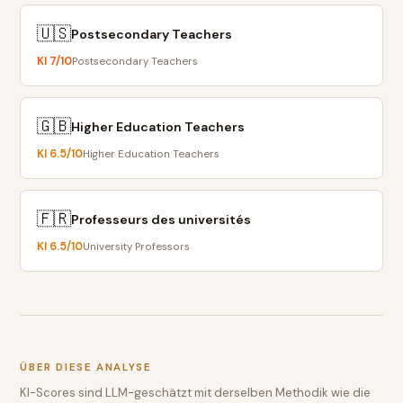
🇺🇸
Postsecondary Teachers
KI
7
/10
Postsecondary Teachers
🇬🇧
Higher Education Teachers
KI
6.5
/10
Higher Education Teachers
🇫🇷
Professeurs des universités
KI
6.5
/10
University Professors
ÜBER DIESE ANALYSE
KI-Scores sind LLM-geschätzt mit derselben Methodik wie die