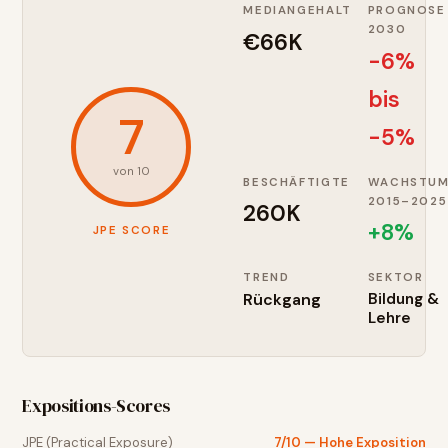
MEDIANGEHALT
PROGNOSE
2030
€66K
-6%
bis
7
-5%
von 10
BESCHÄFTIGTE
WACHSTU
2015–2025
260K
+
8
%
JPE SCORE
TREND
SEKTOR
Rückgang
Bildung &
Lehre
Expositions-Scores
JPE (Practical Exposure)
7
/10 —
Hohe Exposition