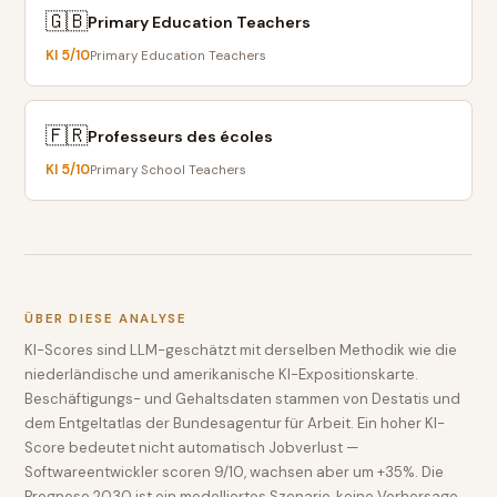
🇬🇧
Primary Education Teachers
KI
5
/10
Primary Education Teachers
🇫🇷
Professeurs des écoles
KI
5
/10
Primary School Teachers
ÜBER DIESE ANALYSE
KI-Scores sind LLM-geschätzt mit derselben Methodik wie die
niederländische und amerikanische KI-Expositionskarte.
Beschäftigungs- und Gehaltsdaten stammen von Destatis und
dem Entgeltatlas der Bundesagentur für Arbeit. Ein hoher KI-
Score bedeutet nicht automatisch Jobverlust —
Softwareentwickler scoren 9/10, wachsen aber um +35%. Die
Prognose 2030 ist ein modelliertes Szenario, keine Vorhersage.