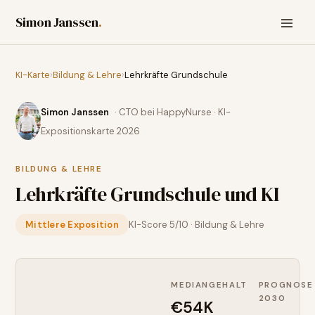
Simon Janssen
.
KI-Karte
›
Bildung & Lehre
›
Lehrkräfte Grundschule
Simon Janssen
· CTO bei HappyNurse · KI-
Expositionskarte 2026
BILDUNG & LEHRE
Lehrkräfte Grundschule
und KI
Mittlere Exposition
KI-Score
5
/10 ·
Bildung & Lehre
MEDIANGEHALT
PROGNOSE
2030
€54K