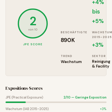
+4%
bis
2
+5%
von 10
BESCHÄFTIGTE
WACHSTU
2015–2025
890K
+
3
%
JPE SCORE
TREND
SEKTOR
Wachstum
Reinigung
& Facility
Expositions-Scores
JPE (Practical Exposure)
2
/10 —
Geringe Exposition
Wachstum (IAB 2015–2025)
+
3
%