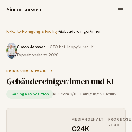
Simon Janssen
.
KI-Karte
›
Reinigung & Facility
›
Gebäudereiniger/innen
Simon Janssen
· CTO bei HappyNurse · KI-
Expositionskarte 2026
REINIGUNG & FACILITY
Gebäudereiniger/innen
und KI
Geringe Exposition
KI-Score
2
/10 ·
Reinigung & Facility
MEDIANGEHALT
PROGNOSE
2030
€24K