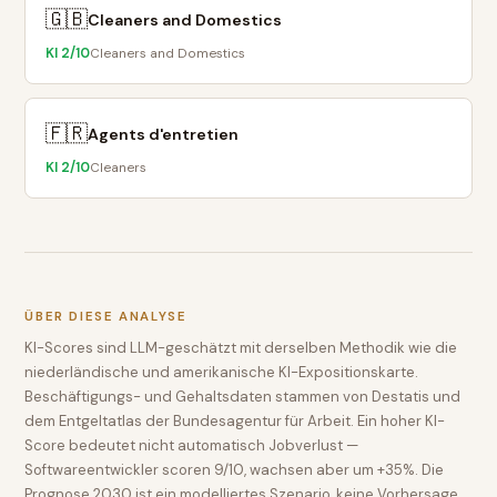
🇬🇧
Cleaners and Domestics
KI
2
/10
Cleaners and Domestics
🇫🇷
Agents d'entretien
KI
2
/10
Cleaners
ÜBER DIESE ANALYSE
KI-Scores sind LLM-geschätzt mit derselben Methodik wie die
niederländische und amerikanische KI-Expositionskarte.
Beschäftigungs- und Gehaltsdaten stammen von Destatis und
dem Entgeltatlas der Bundesagentur für Arbeit. Ein hoher KI-
Score bedeutet nicht automatisch Jobverlust —
Softwareentwickler scoren 9/10, wachsen aber um +35%. Die
Prognose 2030 ist ein modelliertes Szenario, keine Vorhersage.