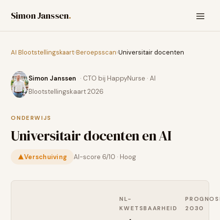
Simon Janssen
.
AI Blootstellingskaart
›
Beroepsscan
›
Universitair docenten
Simon Janssen
· CTO bij HappyNurse · AI
Blootstellingskaart 2026
ONDERWIJS
Universitair docenten
en AI
Verschuiving
AI-score
6
/10 ·
Hoog
NL-
PROGNOS
KWETSBAARHEID
2030