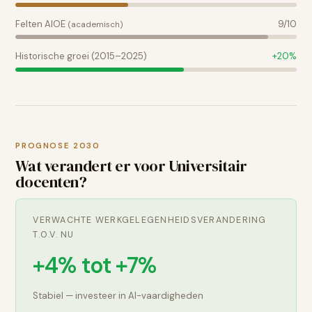
Felten AIOE
9
/10
(academisch)
Historische groei (2015–2025)
+
20
%
PROGNOSE 2030
Wat verandert er voor
Universitair
docenten
?
VERWACHTE WERKGELEGENHEIDSVERANDERING
T.O.V. NU
+4% tot +7%
Stabiel — investeer in AI-vaardigheden