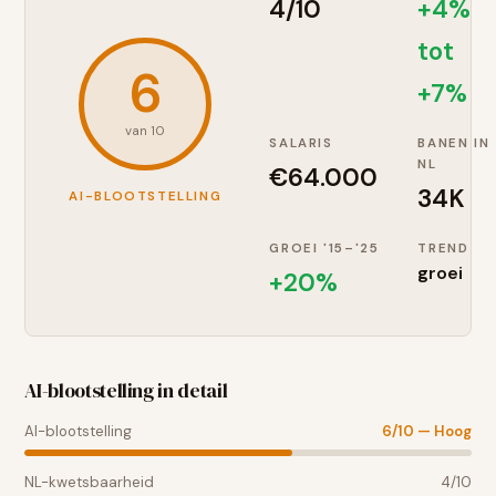
4
/10
+4%
tot
6
+7%
van 10
SALARIS
BANEN IN
NL
€
64.000
34K
AI-BLOOTSTELLING
GROEI '15–'25
TREND
groei
+
20
%
AI-blootstelling in detail
AI-blootstelling
6
/10 —
Hoog
NL-kwetsbaarheid
4
/10