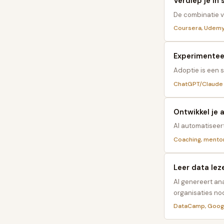
Verdiep je in
De combinatie v
Coursera, Udemy
Experimenteer
Adoptie is een s
ChatGPT/Claude
Ontwikkel je 
AI automatiseert
Coaching, mento
Leer data lez
AI genereert ana
organisaties no
DataCamp, Google