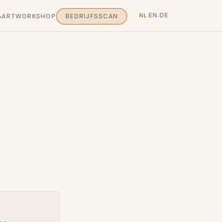
EN
DE
NL
AART
WORKSHOP
BEDRIJFSSCAN
|
|
0