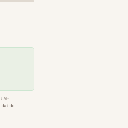
t AI-
 dat de