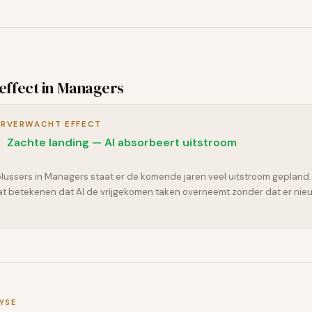
effect in
Managers
OR
VERWACHT EFFECT
Zachte landing — AI absorbeert uitstroom
ussers in Managers staat er de komende jaren veel uitstroom gepland. 
at betekenen dat AI de vrijgekomen taken overneemt zonder dat er nie
YSE