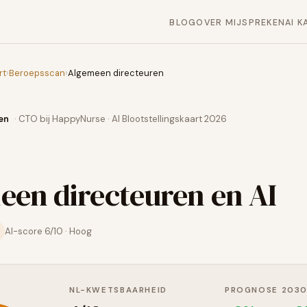
BLOG
OVER MIJ
SPREKEN
AI K
rt
›
Beroepsscan
›
Algemeen directeuren
en
· CTO bij HappyNurse · AI Blootstellingskaart 2026
een directeuren
en AI
AI-score
6
/10 ·
Hoog
NL-KWETSBAARHEID
PROGNOSE 203