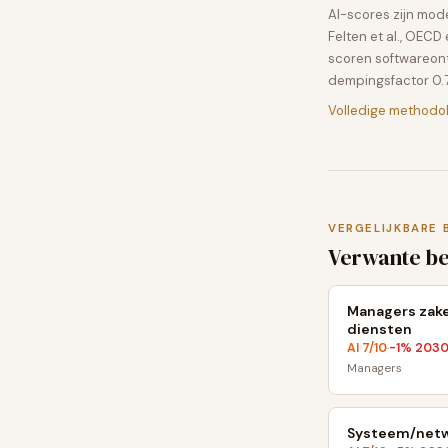
AI-scores zijn mo
Felten et al., OEC
scoren softwareon
dempingsfactor 0.7
Volledige methodo
VERGELIJKBARE 
Verwante b
Managers zake
diensten
AI
7
/10
-1
% 203
·
Managers
Systeem/netw