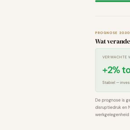
PROGNOSE 203
Wat verande
VERWACHTE W
+2% t
Stabiel — inve
De prognose is g
disruptiedruk en
werkgelegenheid 