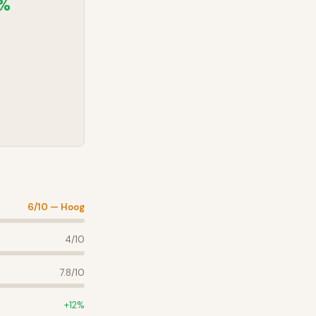
3%
6
/10 —
Hoog
4
/10
7.8
/10
+
12
%