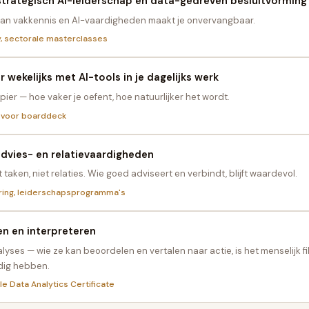
 strategisch AI-leiderschap en data-gedreven besluitvorming
an vakkennis en AI-vaardigheden maakt je onvervangbaar.
, sectorale masterclasses
 wekelijks met AI-tools in je dagelijks werk
pier — hoe vaker je oefent, hoe natuurlijker het wordt.
 voor boarddeck
advies- en relatievaardigheden
 taken, niet relaties. Wie goed adviseert en verbindt, blijft waardevol.
ring, leiderschapsprogramma's
en en interpreteren
lyses — wie ze kan beoordelen en vertalen naar actie, is het menselijk fi
dig hebben.
 Data Analytics Certificate