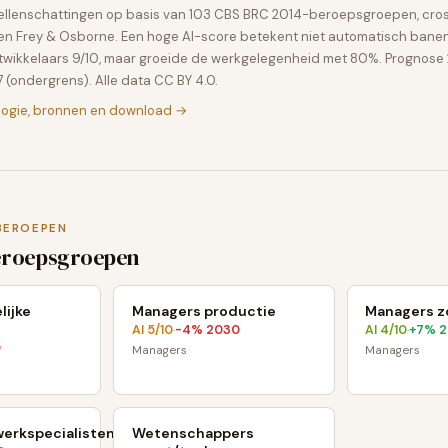
dellenschattingen op basis van 103 CBS BRC 2014-beroepsgroepen, cro
D en Frey & Osborne. Een hoge AI-score betekent niet automatisch banen
twikkelaars 9/10, maar groeide de werkgelegenheid met 80%. Prognos
 (ondergrens). Alle data CC BY 4.0.
logie, bronnen en download →
BEROEPEN
eroepsgroepen
lijke
Managers productie
Managers zo
AI
5
/10
-4
% 2030
AI
4
/10
+
7
% 
·
·
0
Managers
Managers
erkspecialisten
Wetenschappers