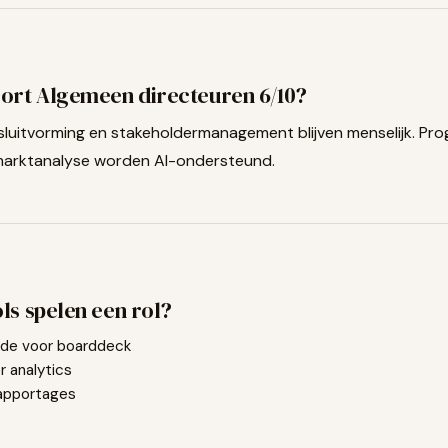
ort
Algemeen directeuren
6
/10?
sluitvorming en stakeholdermanagement blijven menselijk. Pro
marktanalyse worden AI-ondersteund.
ls spelen een rol?
de voor boarddeck
r analytics
rapportages