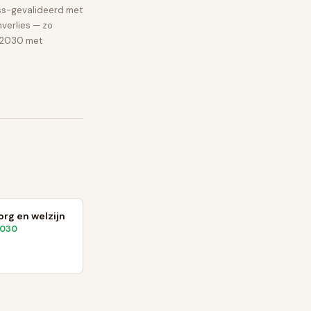
ss-gevalideerd met
verlies — zo
e 2030 met
rg en welzijn
2030