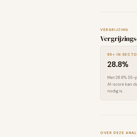
VERGRIJZING
Vergrijzings
55+ IN SECT
28.8
%
Met 28.8% 55-pl
AI-score kan d
nodig is.
OVER DEZE ANAL