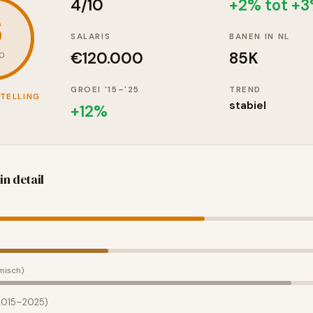
4
/10
+2% tot +
6
SALARIS
BANEN IN NL
€
120.000
85K
10
GROEI '15–'25
TREND
TELLING
stabiel
+
12
%
in detail
misch)
(2015–2025)