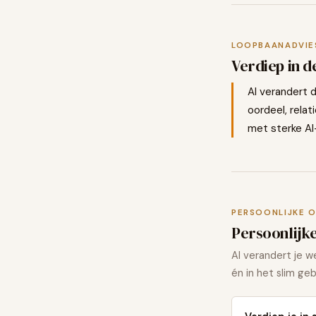
LOOPBAANADVIE
Verdiep in d
AI verandert 
oordeel, relat
met sterke AI
PERSOONLIJKE 
Persoonlijk
AI verandert je w
én in het slim geb