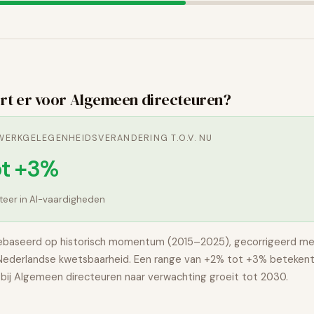
0
rt er voor
Algemeen directeuren
?
ERKGELEGENHEIDSVERANDERING T.O.V. NU
ot +3%
steer in AI-vaardigheden
ebaseerd op historisch momentum (2015–2025), gecorrigeerd me
 Nederlandse kwetsbaarheid. Een range van
+2% tot +3%
betekent
bij
Algemeen directeuren
naar verwachting
groeit
tot 2030.