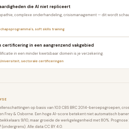
aardigheden die AI niet repliceert
pathie, complexe onderhandeling, crisismanagement — dit wordt scha
chapsprogramma's, soft skills training
certificering in een aangrenzend vakgebied
ificatie in een minder kwetsbaar domein is je verzekering.
niversiteit, sectorale certificeringen
YSE
dellenschattingen op basis van 103 CBS BRC 2014-beroepsgroepen, cro
D en Frey & Osborne. Een hoge AI-score betekent niet automatisch banen
twikkelaars 9/10, maar groeide de werkgelegenheid met 80%. Prognos
 (ondergrens). Alle data CC BY 4.0.