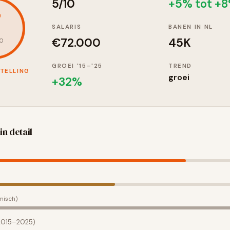
5
/10
+5% tot +
7
SALARIS
BANEN IN NL
€
72.000
45K
10
GROEI '15–'25
TREND
TELLING
groei
+
32
%
in detail
misch)
(2015–2025)