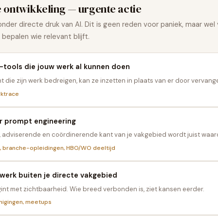
e ontwikkeling — urgente actie
nder directe druk van AI. Dit is geen reden voor paniek, maar wel 
bepalen wie relevant blijft.
-tools die jouw werk al kunnen doen
t die zijn werk bedreigen, kan ze inzetten in plaats van er door vervan
rktrace
r prompt engineering
, adviserende en coördinerende kant van je vakgebied wordt juist waard
g, branche-opleidingen, HBO/WO deeltijd
erk buiten je directe vakgebied
nt met zichtbaarheid. Wie breed verbonden is, ziet kansen eerder.
enigingen, meetups