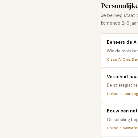
Persoonlijk
Je beroep staat o
komende 2-3 jaar 
Beheers de AI
Wie de tools ken
Cisco AI Ops, Da
Verschuif naa
De strategische
LinkedIn Learnin
Bouw een netw
Omscholing begi
LinkedIn, vakver