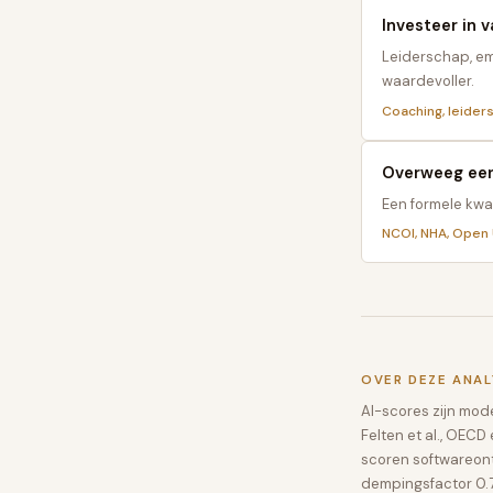
Investeer in v
Leiderschap, em
waardevoller.
Coaching, leiders
Overweeg een 
Een formele kwal
NCOI, NHA, Open U
OVER DEZE ANAL
AI-scores zijn mo
Felten et al., OEC
scoren softwareon
dempingsfactor 0.7