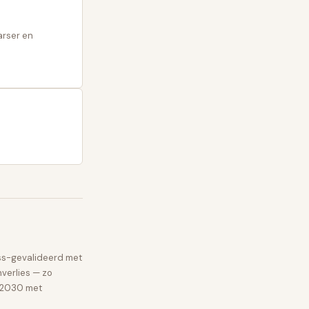
arser en
ss-gevalideerd met
verlies — zo
e 2030 met