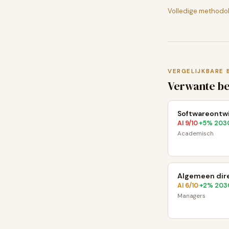
Volledige methodo
VERGELIJKBARE 
Verwante b
Softwareontwi
AI
9
/10
+
5
% 203
·
Academisch
Algemeen dir
AI
6
/10
+
2
% 203
·
Managers