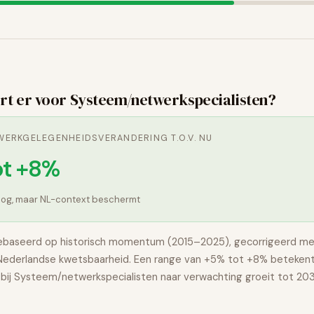
0
rt er voor
Systeem/netwerkspecialisten
?
ERKGELEGENHEIDSVERANDERING T.O.V. NU
ot +8%
hoog, maar NL-context beschermt
ebaseerd op historisch momentum (2015–2025), gecorrigeerd me
 Nederlandse kwetsbaarheid. Een range van
+5% tot +8%
betekent
bij
Systeem/netwerkspecialisten
naar verwachting
groeit
tot 203