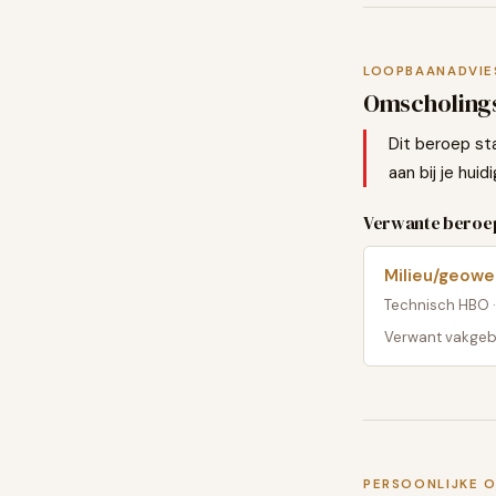
LOOPBAANADVIE
Omscholings
Dit beroep st
aan bij je hui
Verwante beroep
Milieu/geow
Technisch HBO
Verwant vakgebi
PERSOONLIJKE 