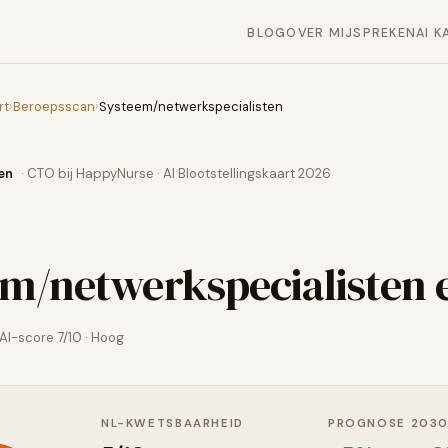
BLOG
OVER MIJ
SPREKEN
AI K
rt
›
Beroepsscan
›
Systeem/netwerkspecialisten
en
· CTO bij HappyNurse · AI Blootstellingskaart 2026
em/netwerkspecialisten
e
AI-score
7
/10 ·
Hoog
NL-KWETSBAARHEID
PROGNOSE 203