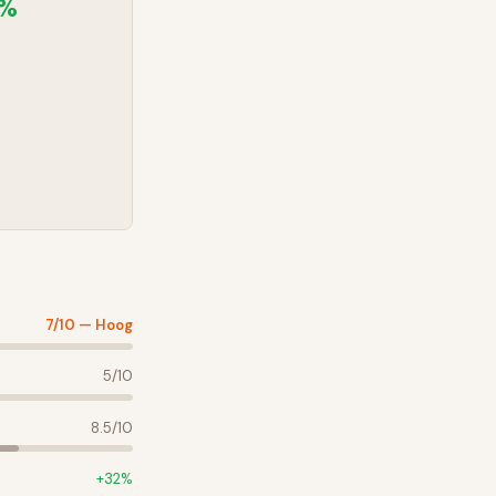
8%
7
/10 —
Hoog
5
/10
8.5
/10
+
32
%