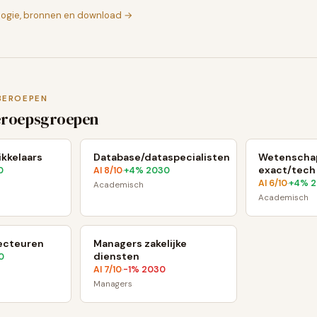
logie, bronnen en download →
BEROEPEN
eroepsgroepen
kkelaars
Database/dataspecialisten
Wetenscha
exact/tech
0
AI
8
/10
+
4
% 2030
·
AI
6
/10
+
4
% 
·
Academisch
Academisch
ecteuren
Managers zakelijke
diensten
0
AI
7
/10
-1
% 2030
·
Managers