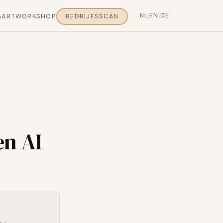
EN
DE
NL
AART
WORKSHOP
BEDRIJFSSCAN
|
|
n AI
0