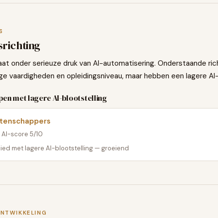
S
richting
aat onder serieuze druk van AI-automatisering. Onderstaande rich
dige vaardigheden en opleidingsniveau, maar hebben een lagere AI-
en met lagere AI-blootstelling
etenschappers
· AI-score
5
/10
ed met lagere AI-blootstelling — groeiend
ONTWIKKELING