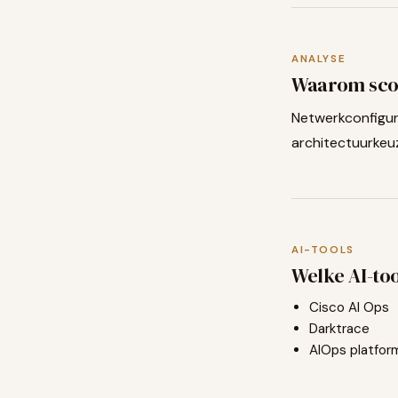
ANALYSE
Waarom sco
Netwerkconfigur
architectuurkeuz
AI-TOOLS
Welke AI-too
Cisco AI Ops
Darktrace
AIOps platfor