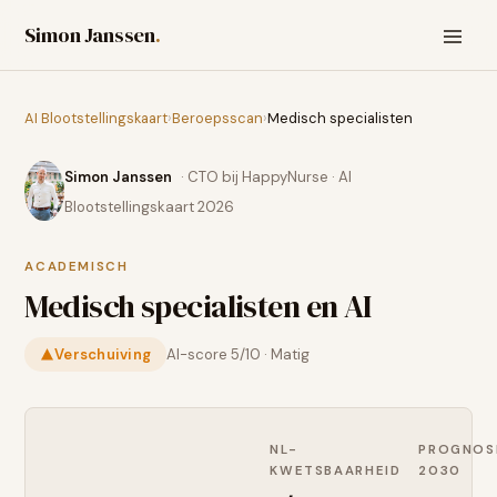
Simon Janssen
.
AI Blootstellingskaart
›
Beroepsscan
›
Medisch specialisten
Simon Janssen
· CTO bij HappyNurse · AI
Blootstellingskaart 2026
ACADEMISCH
Medisch specialisten
en AI
Verschuiving
AI-score
5
/10 ·
Matig
NL-
PROGNOS
KWETSBAARHEID
2030