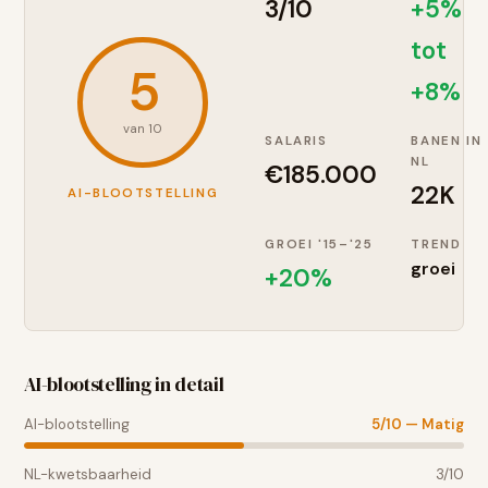
3
/10
+5%
tot
5
+8%
van 10
SALARIS
BANEN IN
NL
€
185.000
22K
AI-BLOOTSTELLING
GROEI '15–'25
TREND
groei
+
20
%
AI-blootstelling in detail
AI-blootstelling
5
/10 —
Matig
NL-kwetsbaarheid
3
/10