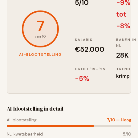
5
/10
-9%
tot
7
-8%
van 10
SALARIS
BANEN IN
NL
€
52.000
28K
AI-BLOOTSTELLING
GROEI '15–'25
TREND
krimp
-5
%
AI-blootstelling in detail
AI-blootstelling
7
/10 —
Hoog
NL-kwetsbaarheid
5
/10