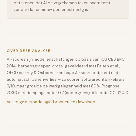
betekenen dat AI de vrijgekomen taken overneemt
zonder dat er nieuw personeel nodig is.
OVER DEZE ANALYSE
AI-scores zijn modellenschattingen op basis van 103 CBS BRC
2014-beroepsgroepen, cross-gevalideerd met Felten et al.,
OECD en Frey & Osborne. Een hoge AI-score betekent niet
automatisch banenverlies — zo scoren softwareontwikkelaars
9/10, maar groeide de werkgelegenheid met 80%. Prognose
2030 met dempingsfactor 0.7 (ondergrens). Alle data CC BY 4.0.
Volledige methodologie, bronnen en download →