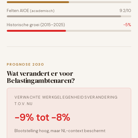
Felten AIOE
9.2
/10
(academisch)
Historische groei (2015–2025)
-5
%
PROGNOSE 2030
Wat verandert er voor
Belastingambtenaren
?
VERWACHTE WERKGELEGENHEIDSVERANDERING
T.O.V. NU
-9% tot -8%
Blootstelling hoog, maar NL-context beschermt