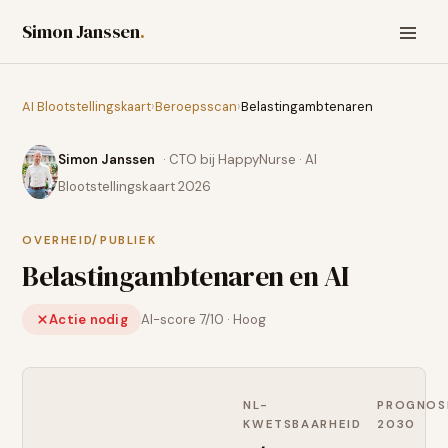
Simon Janssen
.
AI Blootstellingskaart
›
Beroepsscan
›
Belastingambtenaren
Simon Janssen
· CTO bij HappyNurse · AI
Blootstellingskaart 2026
OVERHEID/PUBLIEK
Belastingambtenaren
en AI
Actie nodig
AI-score
7
/10 ·
Hoog
NL-
PROGNOS
KWETSBAARHEID
2030