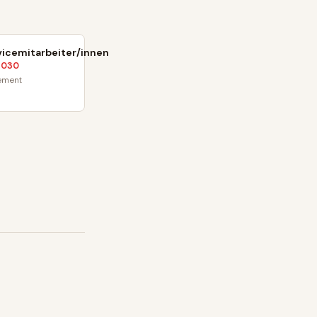
icemitarbeiter/innen
2030
ement