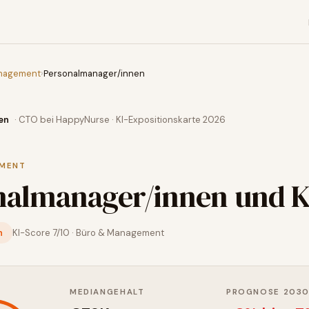
nagement
›
Personalmanager/innen
en
· CTO bei HappyNurse · KI-Expositionskarte 2026
EMENT
nalmanager/innen
und K
n
KI-Score
7
/10 ·
Büro & Management
MEDIANGEHALT
PROGNOSE 203