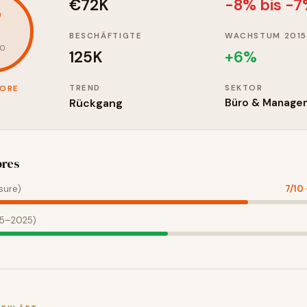
€72K
-8% bis -
7
BESCHÄFTIGTE
WACHSTUM 2015
10
125K
+
6
%
TREND
SEKTOR
CORE
Rückgang
Büro & Manage
ores
sure)
7
/10
15–2025)