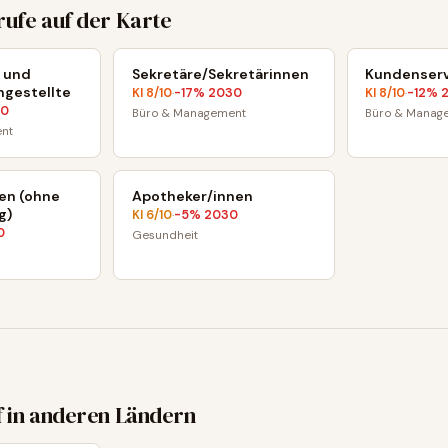
rufe auf der Karte
 und
Sekretäre/Sekretärinnen
Kundenserv
ngestellte
KI
8
/10
-17
% 2030
KI
8
/10
-12
% 
·
·
30
Büro & Management
Büro & Manag
nt
en (ohne
Apotheker/innen
g)
KI
6
/10
-5
% 2030
·
0
Gesundheit
f in anderen Ländern