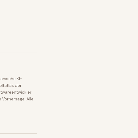
anische KI-
ltatlas der
ftwareentwickler
e Vorhersage. Alle