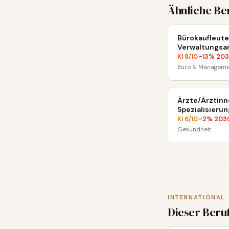
Ähnliche Be
Bürokaufleute
Verwaltungsa
KI
8
/10
-13
% 20
·
Büro & Manageme
Ärzte/Ärztinn
Spezialisierun
KI
6
/10
-2
% 203
·
Gesundheit
INTERNATIONAL
Dieser Beru