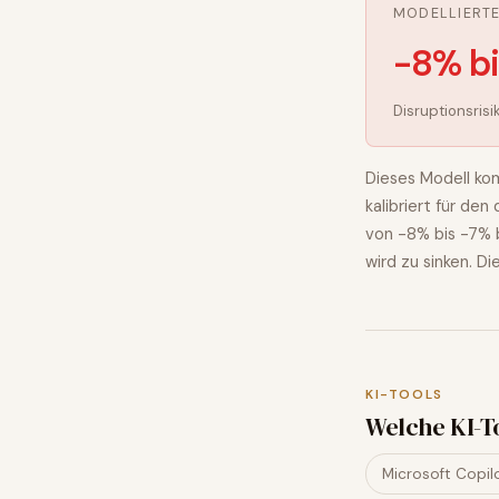
MODELLIERT
-8% b
Disruptionsrisi
Dieses Modell kom
kalibriert für de
von
-8% bis -7%
wird
zu sinken
. Di
KI-TOOLS
Welche KI-T
Microsoft Copil