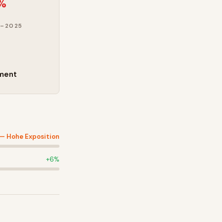
7%
–2025
ment
 —
Hohe Exposition
+
6
%