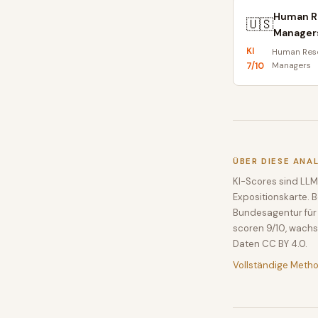
Human R
🇺🇸
Manager
KI
Human Res
7
/10
Managers
ÜBER DIESE ANA
KI-Scores sind LLM
Expositionskarte. 
Bundesagentur für 
scoren 9/10, wachs
Daten CC BY 4.0.
Vollständige Meth