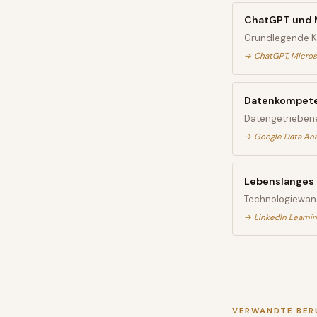
ChatGPT und M
Grundlegende KI-
→
ChatGPT, Micros
Datenkompete
Datengetriebene
→
Google Data Anal
Lebenslanges 
Technologiewand
→
LinkedIn Learnin
VERWANDTE BER