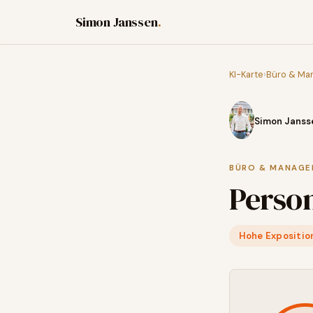
Simon Janssen
.
KI-Karte
›
Büro & Ma
Simon Janss
BÜRO & MANAG
Perso
Hohe Expositio