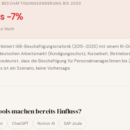
E BESCHÄFTIGUNGSÄNDERUNG BIS 2030
is -7%
ko:
Hoch
biniert IAB-Beschäftigungsstatistik (2015–2025) mit einem KI-Dis
n deutschen Arbeitsmarkt (Kündigungsschutz, Kurzarbeit, Betriebsr
bedeutet, dass die Beschäftigung für
Personalmanager/innen
bis 
es ist ein Szenario, keine Vorhersage.
ools machen bereits Einfluss?
ot
ChatGPT
Notion AI
SAP Joule