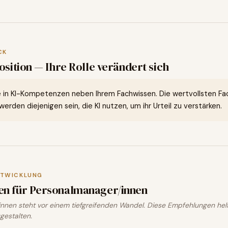
CK
osition — Ihre Rolle verändert sich
e in KI-Kompetenzen neben Ihrem Fachwissen. Die wertvollsten Fac
erden diejenigen sein, die KI nutzen, um ihr Urteil zu verstärken.
NTWICKLUNG
en für
Personalmanager/innen
nnen steht vor einem tiefgreifenden Wandel. Diese Empfehlungen hel
gestalten.