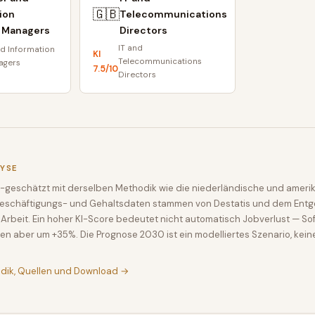
🇬🇧
ion
Telecommunications
 Managers
Directors
IT and
d Information
KI
Telecommunications
agers
7.5
/10
Directors
LYSE
-geschätzt mit derselben Methodik wie die niederländische und amerik
Beschäftigungs- und Gehaltsdaten stammen von Destatis und dem Entge
Arbeit. Ein hoher KI-Score bedeutet nicht automatisch Jobverlust — So
en aber um +35%. Die Prognose 2030 ist ein modelliertes Szenario, kein
odik, Quellen und Download →