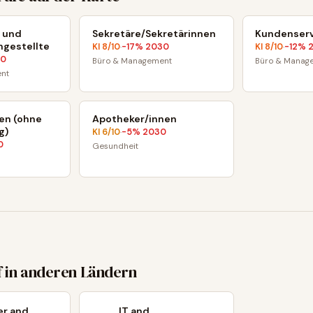
 und
Sekretäre/Sekretärinnen
Kundenserv
ngestellte
KI
8
/10
-17
% 2030
KI
8
/10
-12
% 
·
·
30
Büro & Management
Büro & Manag
nt
en (ohne
Apotheker/innen
g)
KI
6
/10
-5
% 2030
·
0
Gesundheit
f in anderen Ländern
r and
IT and