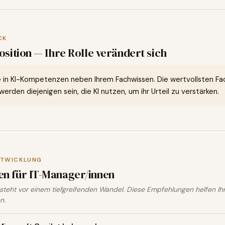
CK
osition — Ihre Rolle verändert sich
e in KI-Kompetenzen neben Ihrem Fachwissen. Die wertvollsten Fac
erden diejenigen sein, die KI nutzen, um ihr Urteil zu verstärken.
NTWICKLUNG
en für
IT-Manager/innen
steht vor einem tiefgreifenden Wandel. Diese Empfehlungen helfen I
n.