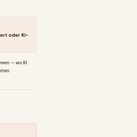
ert oder KI-
innen — wo KI
iten.