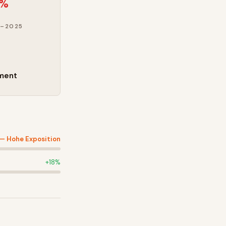
0%
–2025
ment
 —
Hohe Exposition
+
18
%