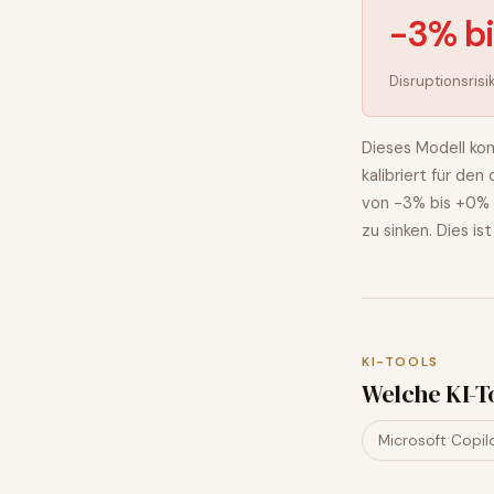
-3% b
Disruptionsrisi
Dieses Modell kom
kalibriert für de
von
-3% bis +0%
zu sinken
. Dies is
KI-TOOLS
Welche KI-T
Microsoft Copil