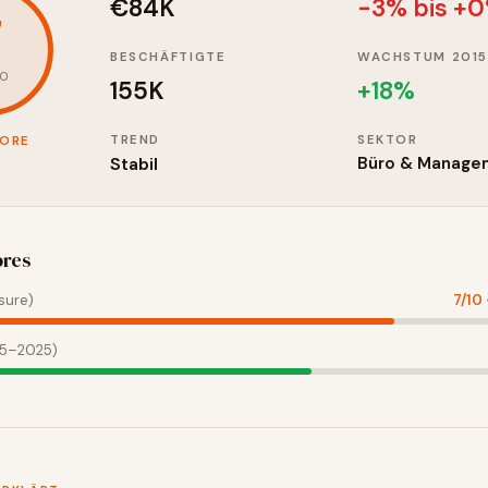
€84K
-3% bis +
7
BESCHÄFTIGTE
WACHSTUM 2015
10
155K
+
18
%
TREND
SEKTOR
CORE
Stabil
Büro & Manage
ores
sure)
7
/10
15–2025)