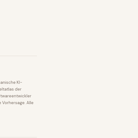
anische KI-
ltatlas der
ftwareentwickler
e Vorhersage. Alle