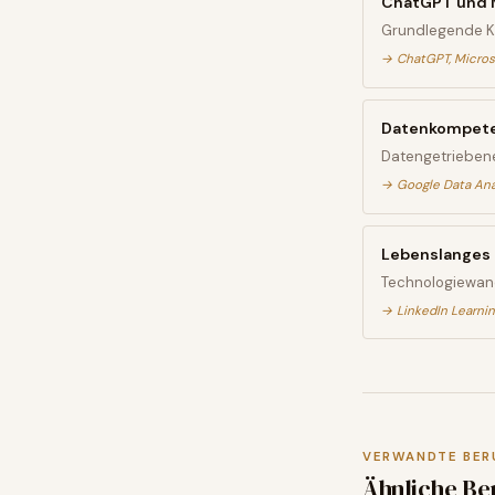
ChatGPT und M
Grundlegende KI-
→
ChatGPT, Micros
Datenkompete
Datengetriebene
→
Google Data Anal
Lebenslanges 
Technologiewand
→
LinkedIn Learnin
VERWANDTE BER
Ähnliche Be