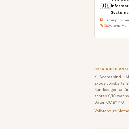
🇺🇸
Informat
Systems
KI
Computer an
7
/10
Systems Man
ÜBER DIESE ANA
KI-Scores sind LLM
Expositionskarte. 
Bundesagentur für 
scoren 9/10, wachs
Daten CC BY 4.0.
Vollständige Meth