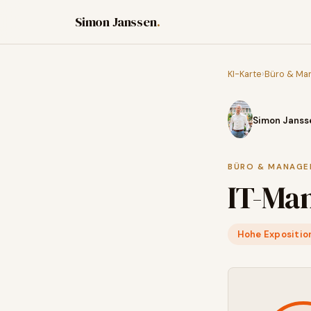
Simon Janssen
.
KI-Karte
›
Büro & Ma
Simon Janss
BÜRO & MANAG
IT-Ma
Hohe Expositio