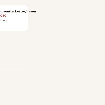
icemitarbeiter/innen
2030
ement