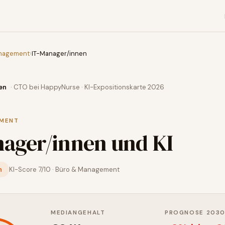
nagement
›
IT-Manager/innen
en
· CTO bei HappyNurse · KI-Expositionskarte 2026
EMENT
nager/innen
und KI
n
KI-Score
7
/10 ·
Büro & Management
MEDIANGEHALT
PROGNOSE 203