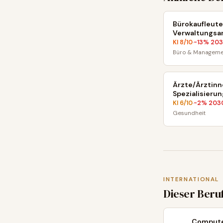
Bürokaufleute
Verwaltungsa
KI
8
/10
-13
% 20
·
Büro & Manageme
Ärzte/Ärztinn
Spezialisierun
KI
6
/10
-2
% 203
·
Gesundheit
INTERNATIONAL
Dieser Beru
Compute