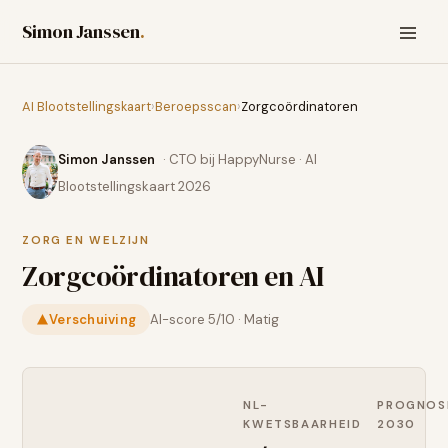
Simon Janssen
.
AI Blootstellingskaart
›
Beroepsscan
›
Zorgcoördinatoren
Simon Janssen
· CTO bij HappyNurse · AI
Blootstellingskaart 2026
ZORG EN WELZIJN
Zorgcoördinatoren
en AI
Verschuiving
AI-score
5
/10 ·
Matig
NL-
PROGNOS
KWETSBAARHEID
2030