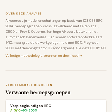
OVER DEZE ANALYSE
AI-scores zijn modellenschattingen op basis van 103 CBS BRC
2014-beroepsgroepen, cross-gevalideerd met Felten et al.,
OECD en Frey & Osborne. Een hoge AI-score betekent niet
automatisch banenverlies — zo scoren softwareontwikkelaars
9/10, maar groeide de werkgelegenheid met 80%. Prognose
2030 met dempingsfactor 0.7 (ondergrens). Alle data CC BY 4.0.
Volledige methodologie, bronnen en download →
VERGELIJKBARE BEROEPEN
Verwante beroepsgroepen
Verpleegkundigen HBO
AI
3
/10
+
9
% 2030
·