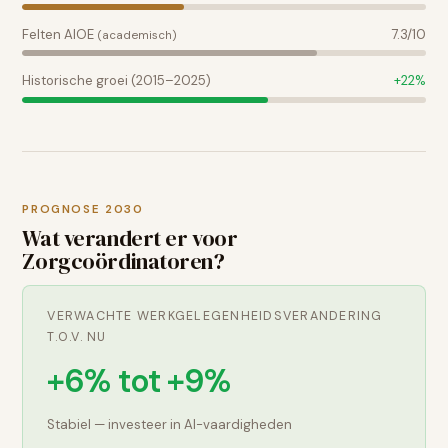
Felten AIOE
7.3
/10
(academisch)
Historische groei (2015–2025)
+
22
%
PROGNOSE 2030
Wat verandert er voor
Zorgcoördinatoren
?
VERWACHTE WERKGELEGENHEIDSVERANDERING
T.O.V. NU
+6% tot +9%
Stabiel — investeer in AI-vaardigheden