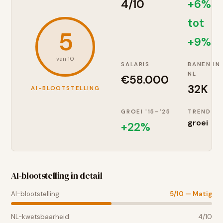
4
/10
+6%
tot
5
+9%
van 10
SALARIS
BANEN IN
NL
€
58.000
32K
AI-BLOOTSTELLING
GROEI '15–'25
TREND
groei
+
22
%
AI-blootstelling in detail
AI-blootstelling
5
/10 —
Matig
NL-kwetsbaarheid
4
/10