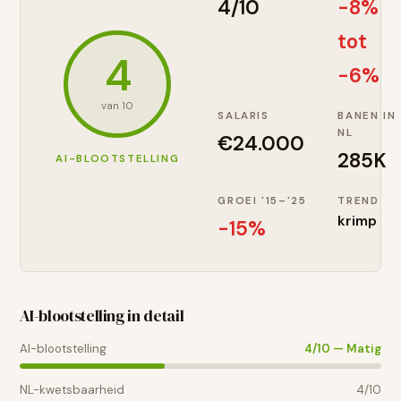
4
/10
-8%
tot
4
-6%
van 10
SALARIS
BANEN IN
NL
€
24.000
285K
AI-BLOOTSTELLING
GROEI '15–'25
TREND
krimp
-15
%
AI-blootstelling in detail
AI-blootstelling
4
/10 —
Matig
NL-kwetsbaarheid
4
/10