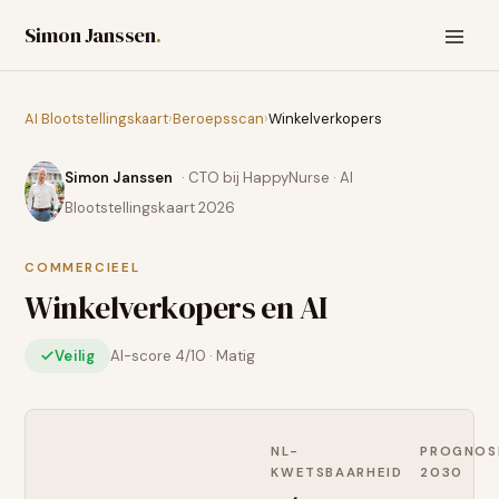
Simon Janssen
.
AI Blootstellingskaart
›
Beroepsscan
›
Winkelverkopers
Simon Janssen
· CTO bij HappyNurse · AI
Blootstellingskaart 2026
COMMERCIEEL
Winkelverkopers
en AI
Veilig
AI-score
4
/10 ·
Matig
NL-
PROGNOS
KWETSBAARHEID
2030