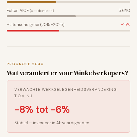
Felten AIOE
5.6
/10
(academisch)
Historische groei (2015–2025)
-15
%
PROGNOSE 2030
Wat verandert er voor
Winkelverkopers
?
VERWACHTE WERKGELEGENHEIDSVERANDERING
T.O.V. NU
-8% tot -6%
Stabiel — investeer in AI-vaardigheden