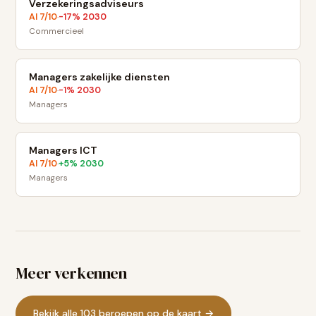
Verzekeringsadviseurs
AI
7
/10
-17
% 2030
·
Commercieel
Managers zakelijke diensten
AI
7
/10
-1
% 2030
·
Managers
Managers ICT
AI
7
/10
+
5
% 2030
·
Managers
Meer verkennen
Bekijk alle 103 beroepen op de kaart →