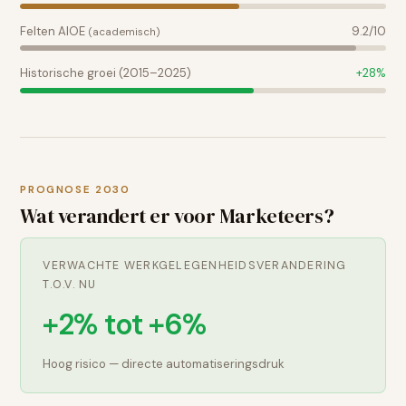
Felten AIOE
9.2
/10
(academisch)
Historische groei (2015–2025)
+
28
%
PROGNOSE 2030
Wat verandert er voor
Marketeers
?
VERWACHTE WERKGELEGENHEIDSVERANDERING
T.O.V. NU
+2% tot +6%
Hoog risico — directe automatiseringsdruk