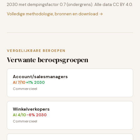
2030 met dempingsfactor 0.7 (ondergrens). Alle data CC BY 4.0.
Volledige methodologie, bronnen en download →
VERGELIJKBARE BEROEPEN
Verwante beroepsgroepen
Account/salesmanagers
AI
7
/10
+
1
% 2030
·
Commercieel
Winkelverkopers
AI
4
/10
-6
% 2030
·
Commercieel