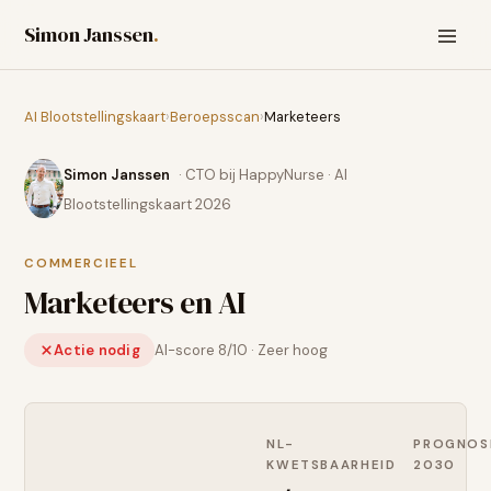
Simon Janssen
.
AI Blootstellingskaart
›
Beroepsscan
›
Marketeers
Simon Janssen
· CTO bij HappyNurse · AI
Blootstellingskaart 2026
COMMERCIEEL
Marketeers
en AI
Actie nodig
AI-score
8
/10 ·
Zeer hoog
NL-
PROGNOS
KWETSBAARHEID
2030