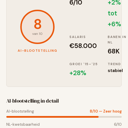
6
/10
+2%
tot
8
+6%
van 10
SALARIS
BANEN IN
NL
€
58.000
68K
AI-BLOOTSTELLING
GROEI '15–'25
TREND
stabiel
+
28
%
AI-blootstelling in detail
AI-blootstelling
8
/10 —
Zeer hoog
NL-kwetsbaarheid
6
/10