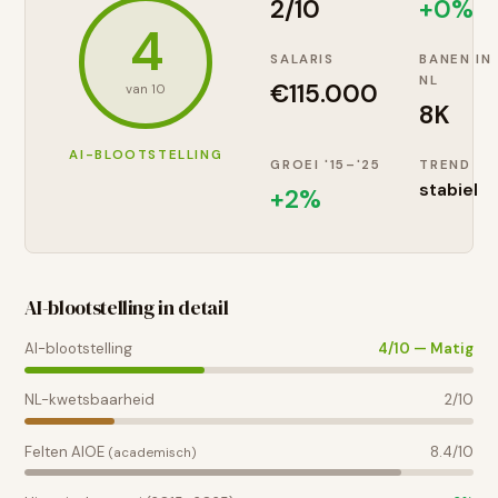
2
/10
+0%
4
SALARIS
BANEN IN
NL
€
115.000
van 10
8K
AI-BLOOTSTELLING
GROEI '15–'25
TREND
stabiel
+
2
%
AI-blootstelling in detail
AI-blootstelling
4
/10 —
Matig
NL-kwetsbaarheid
2
/10
Felten AIOE
8.4
/10
(academisch)