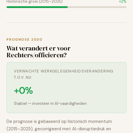
Historische groei (2015–2025)
+
2
%
PROGNOSE 2030
Wat verandert er voor
Rechters/officieren
?
VERWACHTE WERKGELEGENHEIDSVERANDERING
T.O.V. NU
+0%
Stabiel — investeer in AI-vaardigheden
De prognose is gebaseerd op historisch momentum
(2015–2025), gecorrigeerd met AI-disruptiedruk en