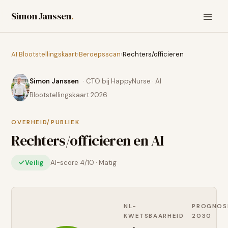
Simon Janssen
.
AI Blootstellingskaart
›
Beroepsscan
›
Rechters/officieren
Simon Janssen
· CTO bij HappyNurse · AI
Blootstellingskaart 2026
OVERHEID/PUBLIEK
Rechters/officieren
en AI
Veilig
AI-score
4
/10 ·
Matig
NL-
PROGNOS
KWETSBAARHEID
2030