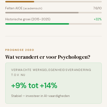
Felten AIOE
7.6
/10
(academisch)
Historische groei (2015–2025)
+
32
%
PROGNOSE 2030
Wat verandert er voor
Psychologen
?
VERWACHTE WERKGELEGENHEIDSVERANDERING
T.O.V. NU
+9% tot +14%
Stabiel — investeer in AI-vaardigheden