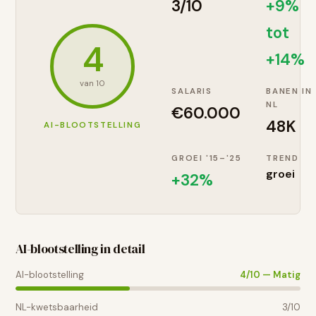
3
/10
+9%
tot
4
+14%
van 10
SALARIS
BANEN IN
NL
€
60.000
48K
AI-BLOOTSTELLING
GROEI '15–'25
TREND
groei
+
32
%
AI-blootstelling in detail
AI-blootstelling
4
/10 —
Matig
NL-kwetsbaarheid
3
/10