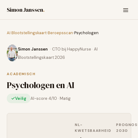
Simon Janssen
.
AI Blootstellingskaart
›
Beroepsscan
›
Psychologen
Simon Janssen
· CTO bij HappyNurse · AI
Blootstellingskaart 2026
ACADEMISCH
Psychologen
en AI
Veilig
AI-score
4
/10 ·
Matig
NL-
PROGNOS
KWETSBAARHEID
2030