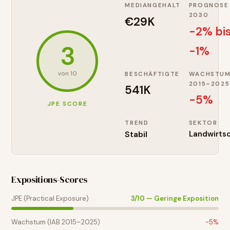
MEDIANGEHALT
PROGNOSE
2030
€29K
-2% bi
3
-1%
von 10
BESCHÄFTIGTE
WACHSTU
2015–2025
541K
-5
%
JPE SCORE
TREND
SEKTOR
Stabil
Landwirts
Expositions-Scores
JPE (Practical Exposure)
3
/10 —
Geringe Exposition
Wachstum (IAB 2015–2025)
-5
%