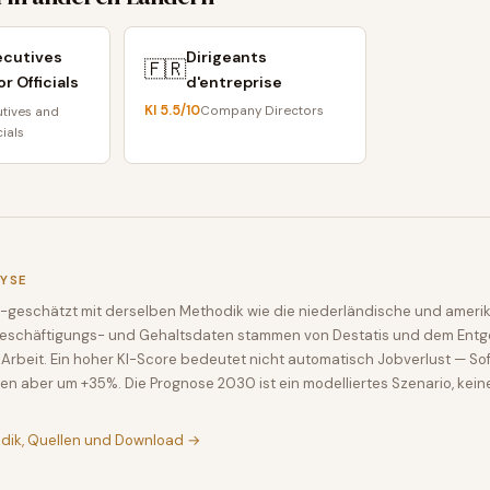
ecutives
Dirigeants
🇫🇷
r Officials
d'entreprise
KI
5.5
/10
Company Directors
utives and
cials
LYSE
-geschätzt mit derselben Methodik wie die niederländische und amerik
Beschäftigungs- und Gehaltsdaten stammen von Destatis und dem Entge
Arbeit. Ein hoher KI-Score bedeutet nicht automatisch Jobverlust — So
en aber um +35%. Die Prognose 2030 ist ein modelliertes Szenario, kein
odik, Quellen und Download →