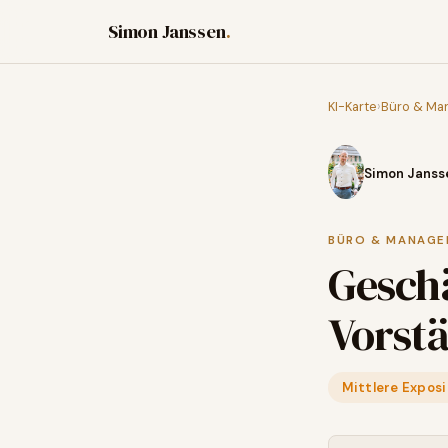
Simon Janssen
.
KI-Karte
›
Büro & Ma
Simon Janss
BÜRO & MANAG
Gesch
Vorst
Mittlere Exposi