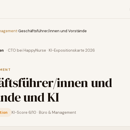
nagement
›
Geschäftsführer/innen und Vorstände
en
· CTO bei HappyNurse · KI-Expositionskarte 2026
EMENT
äftsführer/innen und
ände
und KI
tion
KI-Score
6
/10 ·
Büro & Management