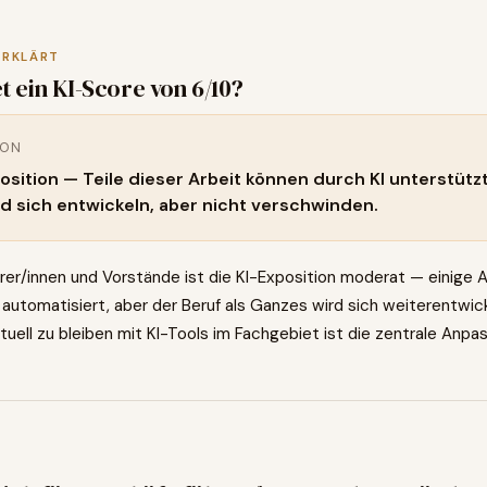
ERKLÄRT
t ein KI-Score von
6
/10?
ION
position — Teile dieser Arbeit können durch KI unterstütz
rd sich entwickeln, aber nicht verschwinden.
rer/innen und Vorstände ist die KI-Exposition moderat — einige
automatisiert, aber der Beruf als Ganzes wird sich weiterentwic
uell zu bleiben mit KI-Tools im Fachgebiet ist die zentrale Anpa
0