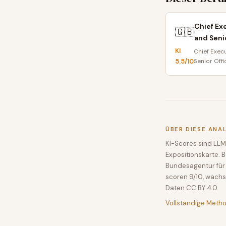
Chief Ex
🇬🇧
and Senio
KI
Chief Exec
5.5
/10
Senior Offi
ÜBER DIESE ANA
KI-Scores sind LLM
Expositionskarte. 
Bundesagentur für 
scoren 9/10, wachs
Daten CC BY 4.0.
Vollständige Meth