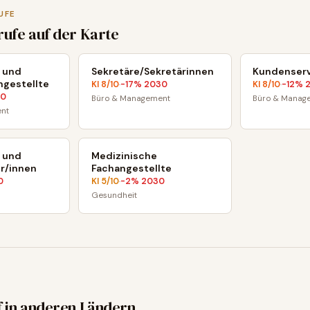
UFE
rufe auf der Karte
 und
Sekretäre/Sekretärinnen
Kundenserv
ngestellte
KI
8
/10
-17
% 2030
KI
8
/10
-12
% 
·
·
30
Büro & Management
Büro & Manag
nt
 und
Medizinische
r/innen
Fachangestellte
0
KI
5
/10
-2
% 2030
·
Gesundheit
f in anderen Ländern