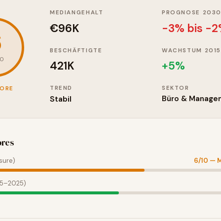
MEDIANGEHALT
PROGNOSE 203
€96K
-3% bis -
6
BESCHÄFTIGTE
WACHSTUM 2015
10
421K
+
5
%
TREND
SEKTOR
CORE
Stabil
Büro & Manage
ores
sure)
6
/10 —
M
15–2025)