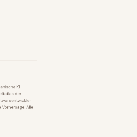
anische KI-
ltatlas der
ftwareentwickler
e Vorhersage. Alle