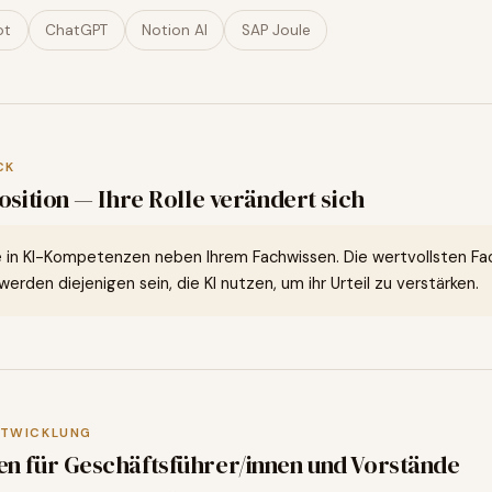
ot
ChatGPT
Notion AI
SAP Joule
CK
osition — Ihre Rolle verändert sich
e in KI-Kompetenzen neben Ihrem Fachwissen. Die wertvollsten Fac
erden diejenigen sein, die KI nutzen, um ihr Urteil zu verstärken.
NTWICKLUNG
en für
Geschäftsführer/innen und Vorstände