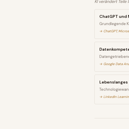
KI verändert Teile
ChatGPT und M
Grundlegende KI-
→
ChatGPT, Micros
Datenkompete
Datengetriebene
→
Google Data Anal
Lebenslanges 
Technologiewand
→
LinkedIn Learnin