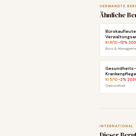
VERWANDTE BER
Ähnliche Be
Bürokaufleute
Verwaltungsa
KI
8
/10
-13
% 20
·
Büro & Manageme
Gesundheits-
Krankenpflege
KI
5
/10
-2
% 203
·
Gesundheit
INTERNATIONAL
Dieser Beru