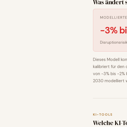
Was ändert 
MODELLIERT
-3% b
Disruptionsrisi
Dieses Modell kom
kalibriert für de
von
-3% bis -2%
2030 modelliert 
KI-TOOLS
Welche KI-T