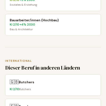
KI
3
/10
+
5
% 2030
·
Soziales & Erziehung
Bauarbeiter/innen (Hochbau)
KI
2
/10
+
4
% 2030
·
Bau & Architektur
INTERNATIONAL
Dieser Beruf in anderen Ländern
🇬🇧
Butchers
KI
2
/10
Butchers