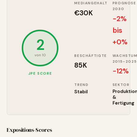
MEDIANGEHALT
PROGNOSE
2030
€30K
-2%
bis
2
+0%
von 10
BESCHÄFTIGTE
WACHSTU
2015–2025
85K
-12
%
JPE SCORE
TREND
SEKTOR
Stabil
Produktio
&
Fertigung
Expositions-Scores