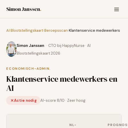
Simon Janssen
.
AI Blootstellingskaart
›
Beroepsscan
›
Klantenservice medewerkers
Simon Janssen
· CTO bij HappyNurse · AI
Blootstellingskaart 2026
ECONOMISCH-ADMIN.
Klantenservice medewerkers
en
AI
Actie nodig
AI-score
8
/10 ·
Zeer hoog
NL-
PROGNOS