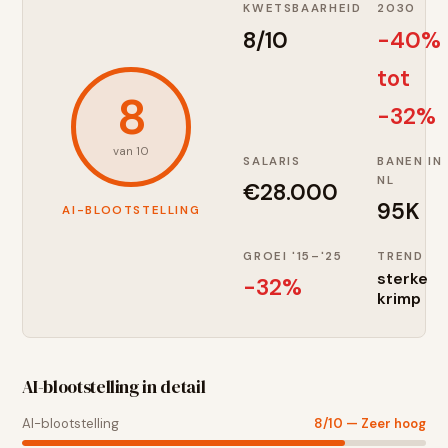
KWETSBAARHEID
2030
8
/10
-40%
tot
8
-32%
van 10
SALARIS
BANEN IN
NL
€
28.000
95K
AI-BLOOTSTELLING
GROEI '15–'25
TREND
sterke
-32
%
krimp
AI-blootstelling in detail
AI-blootstelling
8
/10 —
Zeer hoog