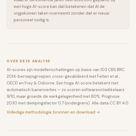
een hoge AI-score kan dat betekenen dat AI de
vrijgekomen taken overneemt zonder dat er nieuw
personeel nodig is.
OVER DEZE ANALYSE
AI-scores zijn modellenschattingen op basis van 103 CBS BRC
2014-beroepsgroepen, cross-gevalideerd met Felten et al.,
OECD en Frey & Osborne. Een hoge AI-score betekent niet
automatisch banenverlies — zo scoren softwareontwikkelaars
9/10, maar groeide de werkgelegenheid met 80%. Prognose
2030 met dempingsfactor 0.7 (ondergrens). Alle data CC BY 4.0.
Volledige methodologie, bronnen en download →