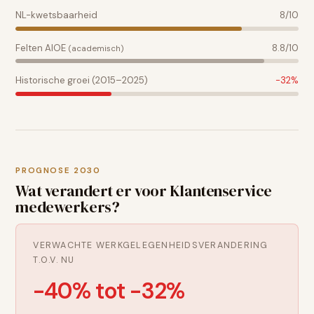
NL-kwetsbaarheid
8
/10
Felten AIOE
8.8
/10
(academisch)
Historische groei (2015–2025)
-32
%
PROGNOSE 2030
Wat verandert er voor
Klantenservice
medewerkers
?
VERWACHTE WERKGELEGENHEIDSVERANDERING
T.O.V. NU
-40% tot -32%