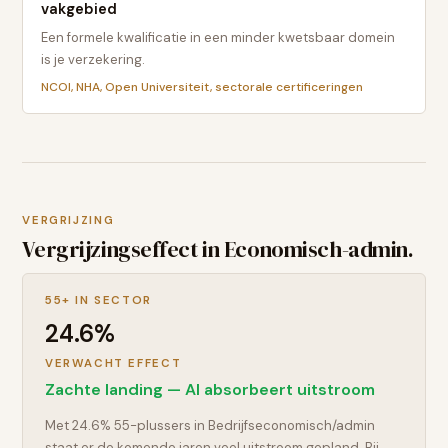
vakgebied
Een formele kwalificatie in een minder kwetsbaar domein
is je verzekering.
NCOI, NHA, Open Universiteit, sectorale certificeringen
VERGRIJZING
Vergrijzingseffect in
Economisch-admin.
55+ IN SECTOR
24.6
%
VERWACHT EFFECT
Zachte landing — AI absorbeert uitstroom
Met 24.6% 55-plussers in Bedrijfseconomisch/admin
staat er de komende jaren veel uitstroom gepland. Bij