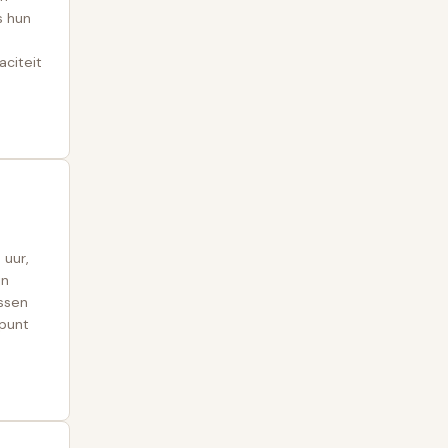
s hun
aciteit
 uur,
jn
essen
 punt