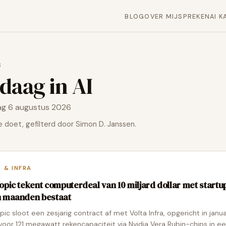
BLOG
OVER MIJ
SPREKEN
AI K
S
daag in AI
g 6 augustus 2026
 doet, gefilterd door Simon D. Janssen.
 & INFRA
opic tekent computerdeal van 10 miljard dollar met startu
 maanden bestaat
pic sloot een zesjarig contract af met Volta Infra, opgericht in janua
voor 121 megawatt rekencapaciteit via Nvidia Vera Rubin-chips in e