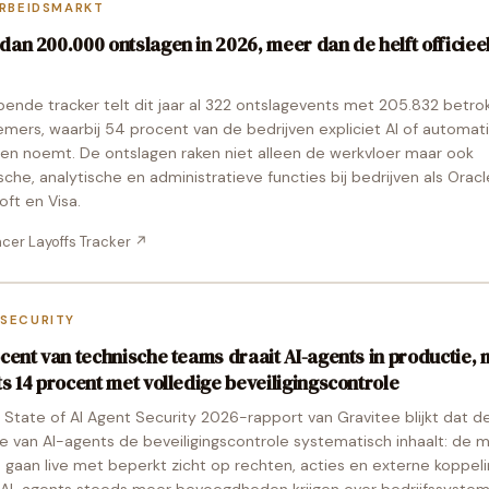
ARBEIDSMARKT
dan 200.000 ontslagen in 2026, meer dan de helft officiee
pende tracker telt dit jaar al 322 ontslagevents met 205.832 betro
mers, waarbij 54 procent van de bedrijven expliciet AI of automati
den noemt. De ontslagen raken niet alleen de werkvloer maar ook
sche, analytische en administratieve functies bij bedrijven als Oracl
oft en Visa.
ncer Layoffs Tracker
↗
SECURITY
ocent van technische teams draait AI-agents in productie,
ts 14 procent met volledige beveiligingscontrole
t State of AI Agent Security 2026-rapport van Gravitee blijkt dat d
e van AI-agents de beveiligingscontrole systematisch inhaalt: de 
 gaan live met beperkt zicht op rechten, acties en externe koppeli