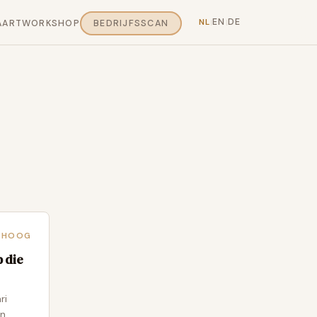
EN
DE
NL
AART
WORKSHOP
BEDRIJFSSCAN
|
|
HOOG
p die
ri
en