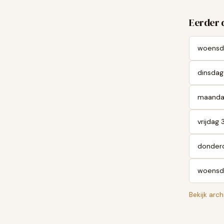
Eerder 
woensd
dinsdag
maanda
vrijdag 
donderd
woensda
Bekijk arch