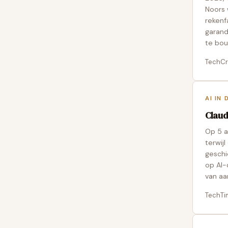
Noors 
rekenf
garand
te bo
TechC
AI IN 
Claude
Op 5 a
terwij
geschi
op AI-
van aa
TechTi