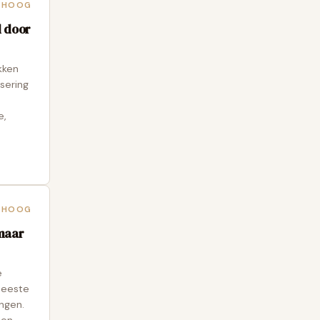
HOOG
l door
kken
sering
e,
HOOG
 maar
e
meeste
ngen.