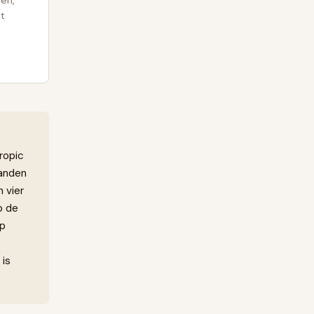
en,
st
ropic
aanden
n vier
p de
op
 is