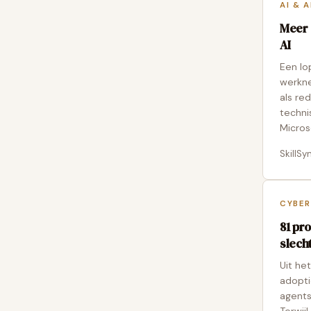
AI & 
Meer 
AI
Een lo
werkne
als re
techni
Micros
SkillSy
CYBER
81 pr
slech
Uit he
adopti
agents