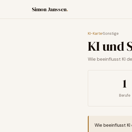
Simon Janssen
.
KI-Karte
›
Sonstige
KI und
Wie beeinflusst KI d
1
Berufe
Wie beeinflusst KI