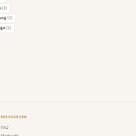
e
(
3
)
nung
(
3
)
ege
(
2
)
RESSOURCEN
FAQ
Methodik