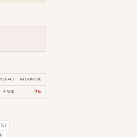
GEHALT
PROGNOSE
€
30
K
-7
%
(
6
)
4
)