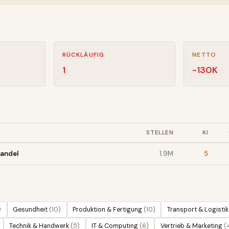
RÜCKLÄUFIG
NETTO
1
-130
K
STELLEN
KI
handel
1.9M
5
)
Gesundheit
(
10
)
Produktion & Fertigung
(
10
)
Transport & Logistik
Technik & Handwerk
(
5
)
IT & Computing
(
6
)
Vertrieb & Marketing
(