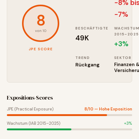
-8% bi
-7%
8
BESCHÄFTIGTE
WACHSTU
von 10
2015–2025
49K
+
3
%
JPE SCORE
TREND
SEKTOR
Rückgang
Finanzen 
Versicher
Expositions-Scores
JPE (Practical Exposure)
8
/10 —
Hohe Exposition
Wachstum (IAB 2015–2025)
+
3
%