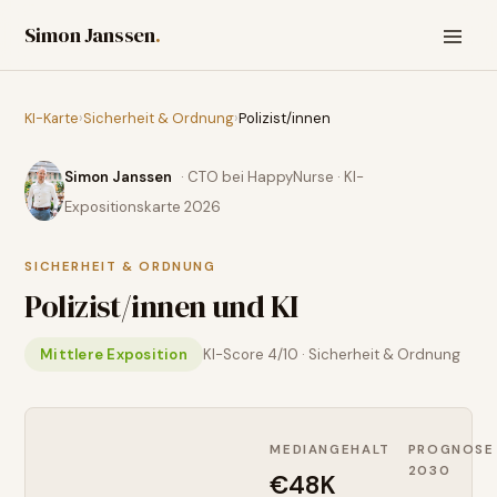
Simon Janssen
.
KI-Karte
›
Sicherheit & Ordnung
›
Polizist/innen
Simon Janssen
· CTO bei HappyNurse · KI-
Expositionskarte 2026
SICHERHEIT & ORDNUNG
Polizist/innen
und KI
Mittlere Exposition
KI-Score
4
/10 ·
Sicherheit & Ordnung
MEDIANGEHALT
PROGNOSE
2030
€48K