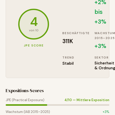
+2%
bis
4
+3%
von 10
BESCHÄFTIGTE
WACHSTU
2015–2025
311K
+
3
%
JPE SCORE
TREND
SEKTOR
Stabil
Sicherheit
& Ordnun
Expositions-Scores
JPE (Practical Exposure)
4
/10 —
Mittlere Exposition
Wachstum (IAB 2015–2025)
+
3
%