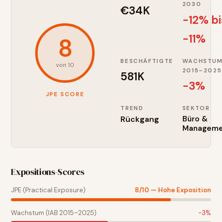
2030
€34K
-12% bi
-11%
8
BESCHÄFTIGTE
WACHSTU
von 10
2015–2025
581K
-3
%
JPE SCORE
TREND
SEKTOR
Rückgang
Büro &
Manageme
Expositions-Scores
JPE (Practical Exposure)
8
/10 —
Hohe Exposition
Wachstum (IAB 2015–2025)
-3
%