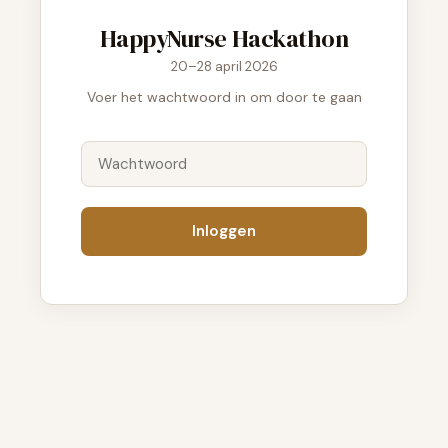
HappyNurse Hackathon
Spreken
Coaching
20–28 april 2026
Contact
Voer het wachtwoord in om door te gaan
LinkedIn
OVERIG
FAQ
Methodologie
Inloggen
RSS
© 2026 Simon Janssen · CTO bij HappyNurse