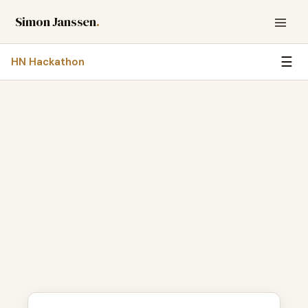
Simon Janssen
.
☰
HN Hackathon
Blijf op de hoogte
Aanmelden
PLATFORM
Blog
AI Kaart
Beroepsscan
AI Readiness Scan
CONTACT